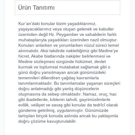
Ürün Tanıtımı
Kur’an’daki konular bizim yaşadıklarımız,
yaşayacaklarımız veya oluşan gelenek ve kabuller
üzerinden değil Hz. Peygamber ve sahabilerin farklı
muhataplarıyla yaşadıkları üzerinden nazil olmuştur.
Konuları anlarken ve yorumlarken nüzul süreci temel
alınmalıdır. Aksi takdirde naklettiğimiz gibi Medine’ye
hicret, Akabe biatlarında nakipler belirlenmesi ve
Medine sözleşmesi sürgünde hükümet, devlet
kurmak ve toplumsal mutabakat sağlamak gibi o
günü doğru yansıtmayan ancak günümüzdeki
temennileri dillendiren çağdaş kavramlarla
tanımlanmaktadır. Bu tanımlamalar yaşanan süreçleri
doğru anlatmadığı gibi yanlış düşüncelerin
oluşmasına da sebep olmaktadır. Namaz, oruç, hac
gibi ibadetlerde, kıblenin tahvili, gayrimüslimlerle
evlilik, velâyet ve savaş gibi konular da tedrîcî olarak
gündeme getirilmiş, uygulanmıştır. Günümüzde
tartışılan birçok konuda aslında ancak bu yaklaşımla
doğru çözüme kavuşturulabilir.