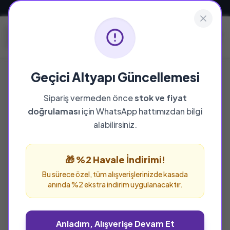
Güvenli ve Hızlı Teslimat
Geçici Altyapı Güncellemesi
Sipariş vermeden önce
stok ve fiyat
doğrulaması
için WhatsApp hattımızdan bilgi
alabilirsiniz.
🎁 %2 Havale İndirimi!
Bu sürece özel, tüm alışverişlerinizde kasada
anında %2 ekstra indirim uygulanacaktır.
Anladım, Alışverişe Devam Et