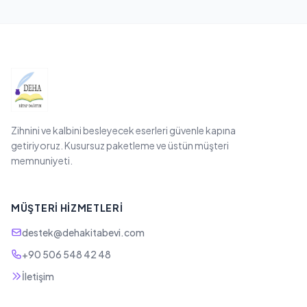
Zihnini ve kalbini besleyecek eserleri güvenle kapına
getiriyoruz. Kusursuz paketleme ve üstün müşteri
memnuniyeti.
MÜŞTERI HIZMETLERI
destek@dehakitabevi.com
+90 506 548 42 48
İletişim