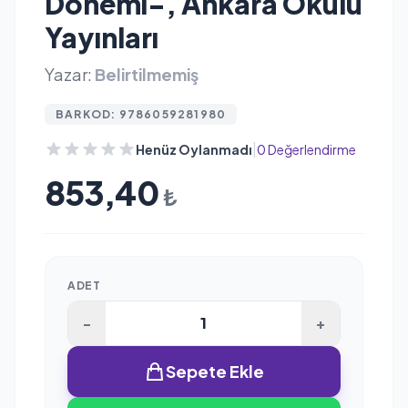
Dönemi-, Ankara Okulu
Yayınları
Yazar:
Belirtilmemiş
BARKOD: 9786059281980
|
Henüz Oylanmadı
0 Değerlendirme
853,40
₺
ADET
-
+
Sepete Ekle