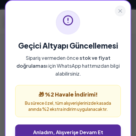
Güvenli ve Hızlı Teslimat
Geçici Altyapı Güncellemesi
Sipariş vermeden önce
stok ve fiyat
doğrulaması
için WhatsApp hattımızdan bilgi
alabilirsiniz.
🎁 %2 Havale İndirimi!
Bu sürece özel, tüm alışverişlerinizde kasada
anında %2 ekstra indirim uygulanacaktır.
Anladım, Alışverişe Devam Et