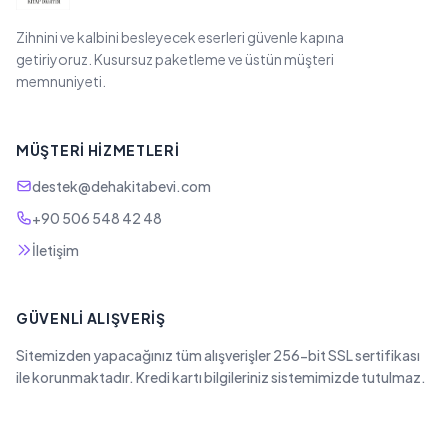
Zihnini ve kalbini besleyecek eserleri güvenle kapına
getiriyoruz. Kusursuz paketleme ve üstün müşteri
memnuniyeti.
MÜŞTERI HIZMETLERI
destek@dehakitabevi.com
+90 506 548 42 48
İletişim
GÜVENLI ALIŞVERIŞ
Sitemizden yapacağınız tüm alışverişler 256-bit SSL sertifikası
ile korunmaktadır. Kredi kartı bilgileriniz sistemimizde tutulmaz.