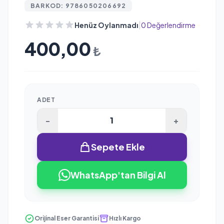
BARKOD: 9786050206692
|
Henüz Oylanmadı
0 Değerlendirme
400,00
₺
ADET
-
+
Sepete Ekle
WhatsApp'tan Bilgi Al
Orijinal Eser Garantisi
Hızlı Kargo