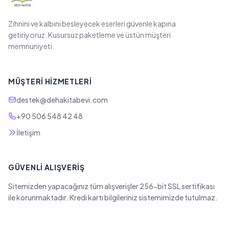
Zihnini ve kalbini besleyecek eserleri güvenle kapına
getiriyoruz. Kusursuz paketleme ve üstün müşteri
memnuniyeti.
MÜŞTERI HIZMETLERI
destek@dehakitabevi.com
+90 506 548 42 48
İletişim
GÜVENLI ALIŞVERIŞ
Sitemizden yapacağınız tüm alışverişler 256-bit SSL sertifikası
ile korunmaktadır. Kredi kartı bilgileriniz sistemimizde tutulmaz.