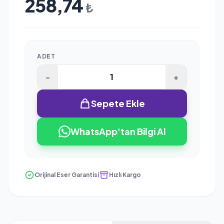
258,74
₺
ADET
-
+
Sepete Ekle
WhatsApp'tan Bilgi Al
Orijinal Eser Garantisi
Hızlı Kargo