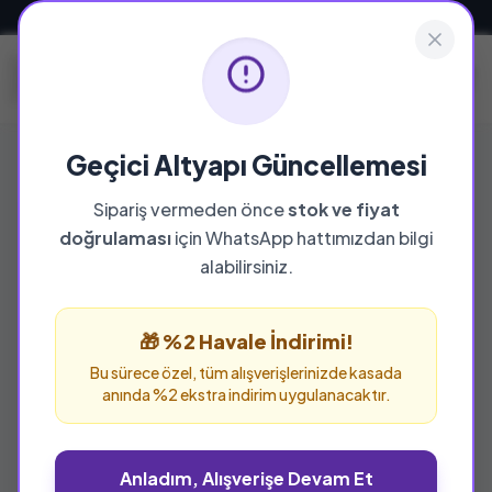
Güvenli ve Hızlı Teslimat
Geçici Altyapı Güncellemesi
Sipariş vermeden önce
stok ve fiyat
doğrulaması
için WhatsApp hattımızdan bilgi
alabilirsiniz.
🎁 %2 Havale İndirimi!
Bu sürece özel, tüm alışverişlerinizde kasada
anında %2 ekstra indirim uygulanacaktır.
Anladım, Alışverişe Devam Et