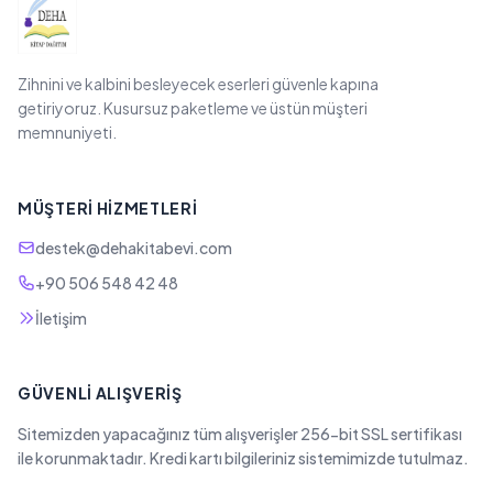
Zihnini ve kalbini besleyecek eserleri güvenle kapına
getiriyoruz. Kusursuz paketleme ve üstün müşteri
memnuniyeti.
MÜŞTERI HIZMETLERI
destek@dehakitabevi.com
+90 506 548 42 48
İletişim
GÜVENLI ALIŞVERIŞ
Sitemizden yapacağınız tüm alışverişler 256-bit SSL sertifikası
ile korunmaktadır. Kredi kartı bilgileriniz sistemimizde tutulmaz.