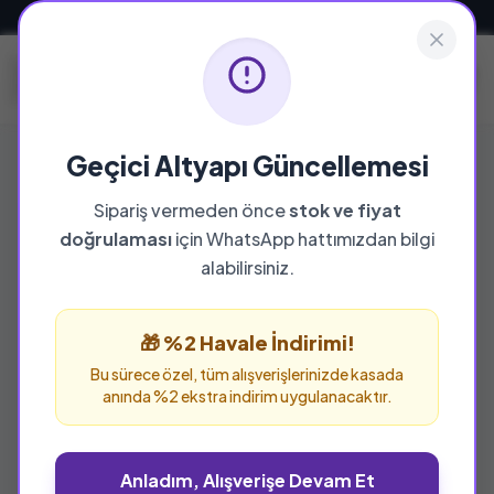
Güvenli ve Hızlı Teslimat
Geçici Altyapı Güncellemesi
Sipariş vermeden önce
stok ve fiyat
doğrulaması
için WhatsApp hattımızdan bilgi
%25 İNDİRİM
alabilirsiniz.
🎁 %2 Havale İndirimi!
Bu sürece özel, tüm alışverişlerinizde kasada
anında %2 ekstra indirim uygulanacaktır.
Anladım, Alışverişe Devam Et