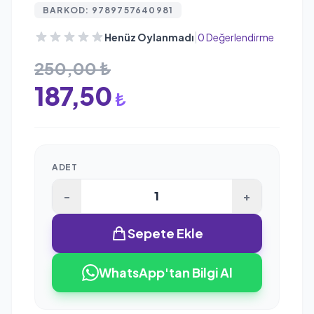
BARKOD: 9789757640981
|
Henüz Oylanmadı
0 Değerlendirme
250,00 ₺
187,50
₺
ADET
-
+
Sepete Ekle
WhatsApp'tan Bilgi Al