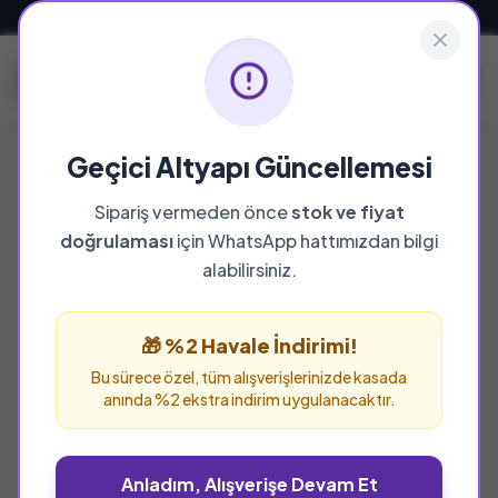
Güvenli ve Hızlı Teslimat
Geçici Altyapı Güncellemesi
Sipariş vermeden önce
stok ve fiyat
doğrulaması
için WhatsApp hattımızdan bilgi
alabilirsiniz.
🎁 %2 Havale İndirimi!
Bu sürece özel, tüm alışverişlerinizde kasada
anında %2 ekstra indirim uygulanacaktır.
Anladım, Alışverişe Devam Et