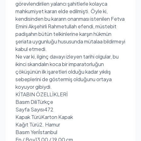
görevlendirilen yalancı şahitlerle kolayca
mahkumiyet kararı elde edilmişti. Öyle ki,
kendisinden bu kararın onanması istenilen Fetva
Emini Akşehirli Rahmetullah efendi, müstebit
padişahın bütün telkinlerine karşın hükmün
şeriata uygunluğu hususunda mütalaa bildirmeyi
kabul etmedi.
Ne var ki, ilginç davayı izleyen tarihi olgular, bu
ikinci skandalın koca bir imparatorluğun
çöküşünün ilk işaretleri olduğu kadar yıkılış
sebeplerini de göstermiş olduğunu ortaya
koyuyor gibiydi.
KİTABIN ÖZELLİKLERİ
Basım Dili
Türkçe
Sayfa Sayısı
472
Kapak Türü
Karton Kapak
Kağıt Türü
2. Hamur
Basım Yeri
İstanbul
En / Boy
13,00 / 19,00 cm.