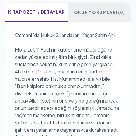
KITAP ÖZETI / DETAYLAR
OKUR YORUMLARI (0)
Osmanlı'da Hukuk Skandalları, Yaşar Şahin Anıl
Molla Lütfî, Fatih’in kütüphane müdürlüğüne
kadar yükselebilmiş âlim bir kişiydi. Zındıklıkla
suçlanınca şeriat hükümlerine göre yargılandı.
Allah (c.c.)’ın elçisi, insanların en mümtazı,
mucizeler sahibi Hz. Muhammed (s.a.v.) bile;
"Ben kalplere bakmakla emr olunmadım,"
diyerek, imanın gerçekliğini insanların değil
ancak Allah (c.c)’nın bilip ve yine gereğini ancak
onun takdir edebileceğini söylemişti. Ama buna
rağmen mahkeme, birtakım kindar ulemanın
yetersiz ve taraf tutan fetvaları ile vicdansız
şahitlerin yalanlarına dayanmakta duraksamadı.