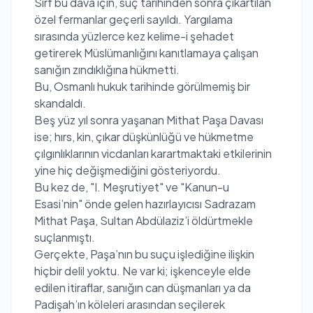
Sırf bu dava için, suç tarihinden sonra çıkartılan
özel fermanlar geçerli sayıldı. Yargılama
sırasında yüzlerce kez kelime-i şehadet
getirerek Müslümanlığını kanıtlamaya çalışan
sanığın zındıklığına hükmetti.
Bu, Osmanlı hukuk tarihinde görülmemiş bir
skandaldı.
Beş yüz yıl sonra yaşanan Mithat Paşa Davası
ise; hırs, kin, çıkar düşkünlüğü ve hükmetme
çılgınlıklarının vicdanları karartmaktaki etkilerinin
yine hiç değişmediğini gösteriyordu.
Bu kez de, "I. Meşrutiyet" ve "Kanun-u
Esasi’nin" önde gelen hazırlayıcısı Sadrazam
Mithat Paşa, Sultan Abdülaziz’i öldürtmekle
suçlanmıştı.
Gerçekte, Paşa’nın bu suçu işlediğine ilişkin
hiçbir delil yoktu. Ne var ki; işkenceyle elde
edilen itiraflar, sanığın can düşmanları ya da
Padişah’ın köleleri arasından seçilerek