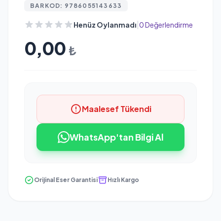
BARKOD: 9786055143633
|
Henüz Oylanmadı
0 Değerlendirme
0,00
₺
Maalesef Tükendi
WhatsApp'tan Bilgi Al
Orijinal Eser Garantisi
Hızlı Kargo