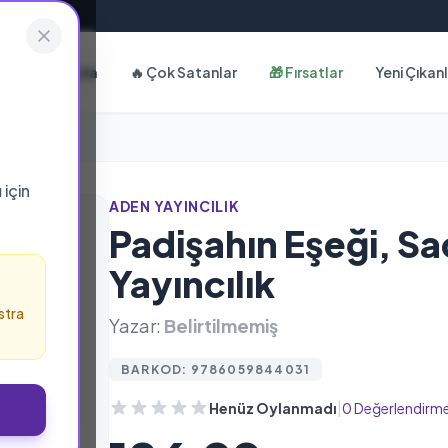
Hakkımızda
🔥 Çok Satanlar
🎁 Fırsatlar
Yeni Çıkan
ı
için
ADEN YAYINCILIK
Padişahın Eşeği, S
Yayıncılık
stra
Yazar:
Belirtilmemiş
BARKOD: 9786059844031
|
Henüz Oylanmadı
0 Değerlendirm