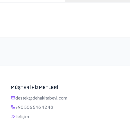
MÜŞTERI HIZMETLERI
destek@dehakitabevi.com
+90 506 548 42 48
İletişim