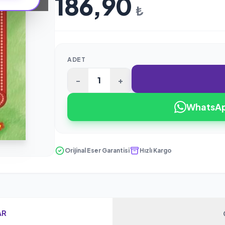
186,90
₺
ADET
-
+
WhatsApp
Orijinal Eser Garantisi
Hızlı Kargo
AR