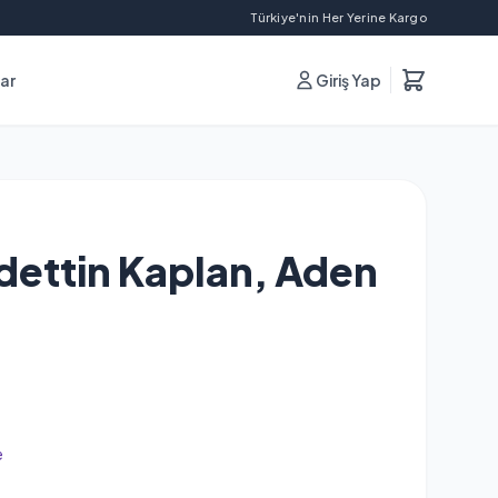
Türkiye'nin Her Yerine Kargo
lar
Giriş Yap
adettin Kaplan, Aden
e