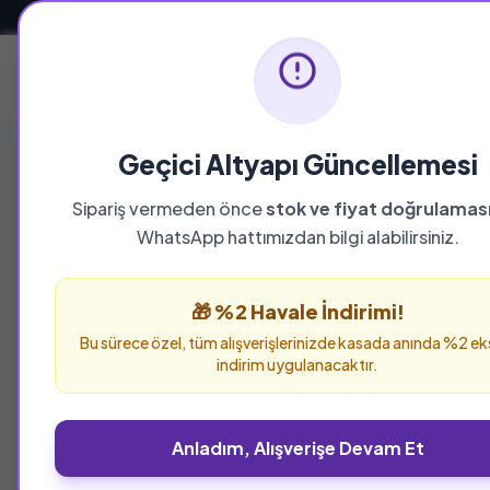
Güvenli ve Hızlı Teslimat
Ana Sayfa
Geçici Altyapı Güncellemesi
Sipariş vermeden önce
stok ve fiyat doğrulamas
WhatsApp hattımızdan bilgi alabilirsiniz.
🎁 %2 Havale İndirimi!
Bu sürece özel, tüm alışverişlerinizde kasada anında %2 ek
indirim uygulanacaktır.
Anladım, Alışverişe Devam Et