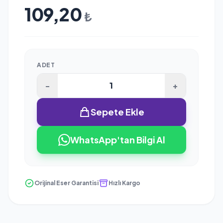
109,20
₺
ADET
-
+
Sepete Ekle
WhatsApp'tan Bilgi Al
Orijinal Eser Garantisi
Hızlı Kargo