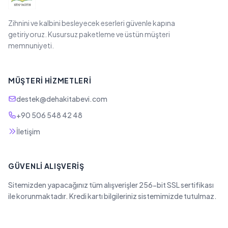
Zihnini ve kalbini besleyecek eserleri güvenle kapına
getiriyoruz. Kusursuz paketleme ve üstün müşteri
memnuniyeti.
MÜŞTERI HIZMETLERI
destek@dehakitabevi.com
+90 506 548 42 48
İletişim
GÜVENLI ALIŞVERIŞ
Sitemizden yapacağınız tüm alışverişler 256-bit SSL sertifikası
ile korunmaktadır. Kredi kartı bilgileriniz sistemimizde tutulmaz.