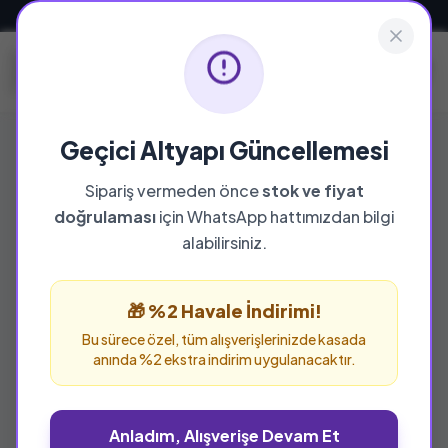
Güvenli ve Hızlı Teslimat
Geçici Altyapı Güncellemesi
Sipariş vermeden önce
stok ve fiyat
doğrulaması
için WhatsApp hattımızdan bilgi
alabilirsiniz.
🎁 %2 Havale İndirimi!
Bu sürece özel, tüm alışverişlerinizde kasada
anında %2 ekstra indirim uygulanacaktır.
Anladım, Alışverişe Devam Et