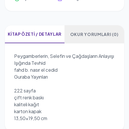
KITAP ÖZETI / DETAYLAR
OKUR YORUMLARI (0)
Peygamberlerin, Selefin ve Çağdaşların Anlayışı
Işığında Tevhid
fahd b. nasır el cedid
Guraba Yayınları
222 sayfa
çift renk baskı
kaliteli kağıt
karton kapak
13,50x19,50 cm