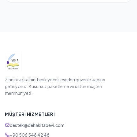
Zihnini ve kalbini besleyecek eserleri güvenle kapına
getiriyoruz. Kusursuz paketleme ve üstün müşteri
memnuniyeti.
MÜŞTERI HIZMETLERI
destek@dehakitabevi.com
+90 506 548 42 48