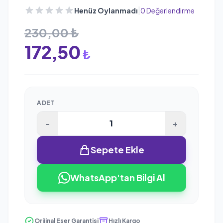
|
Henüz Oylanmadı
0 Değerlendirme
230,00 ₺
172,50
₺
ADET
-
+
Sepete Ekle
WhatsApp'tan Bilgi Al
Orijinal Eser Garantisi
Hızlı Kargo