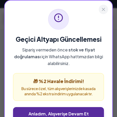
Güvenli ve Hızlı Teslimat
Geçici Altyapı Güncellemesi
Sipariş vermeden önce
stok ve fiyat
doğrulaması
için WhatsApp hattımızdan bilgi
%25 İNDİRİM
alabilirsiniz.
🎁 %2 Havale İndirimi!
Bu sürece özel, tüm alışverişlerinizde kasada
anında %2 ekstra indirim uygulanacaktır.
Anladım, Alışverişe Devam Et