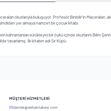
eraları okurlarıyla buluşuyor. Profesör Binbilir'in Maceraları, a
şimdiden yer almaya namzet bir çocuk kitabı.
n kahramanları sürükleyici bir öykü içinde okurlarını Bilim Şehrin
ilde tasarlamış. İlk kitabın adı Sır Küpü.
MÜŞTERI HIZMETLERI
destek@dehakitabevi.com