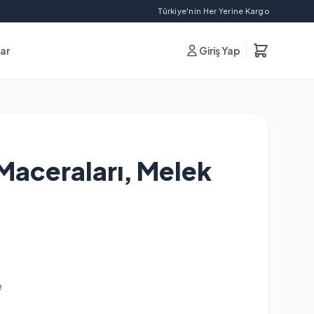
Türkiye'nin Her Yerine Kargo
lar
Giriş Yap
 Maceraları, Melek
e