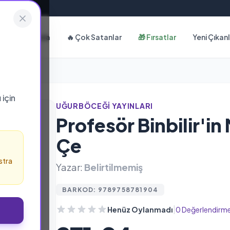
Hakkımızda
🔥 Çok Satanlar
🎁 Fırsatlar
Yeni Çıkan
ı
için
UĞURBÖCEĞI YAYINLARI
Profesör Binbilir'in
Çe
stra
Yazar:
Belirtilmemiş
BARKOD: 9789758781904
|
Henüz Oylanmadı
0 Değerlendirm