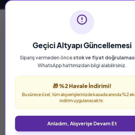
Güvenli ve Hızlı Teslimat
Ana Sayfa
Geçici Altyapı Güncellemesi
Sipariş vermeden önce
stok ve fiyat doğrulamas
WhatsApp hattımızdan bilgi alabilirsiniz.
🎁 %2 Havale İndirimi!
Bu sürece özel, tüm alışverişlerinizde kasada anında %2 ek
indirim uygulanacaktır.
Anladım, Alışverişe Devam Et