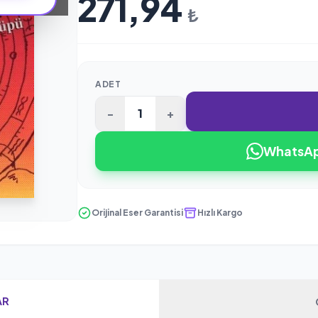
271,94
₺
ADET
-
+
WhatsApp
Orijinal Eser Garantisi
Hızlı Kargo
AR