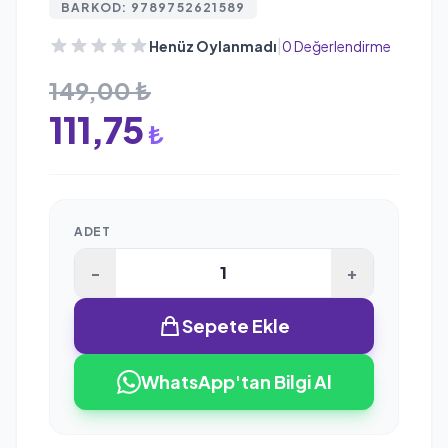
BARKOD: 9789752621589
|
Henüz Oylanmadı
0 Değerlendirme
149,00 ₺
111,75
₺
ADET
-
+
Sepete Ekle
WhatsApp'tan Bilgi Al