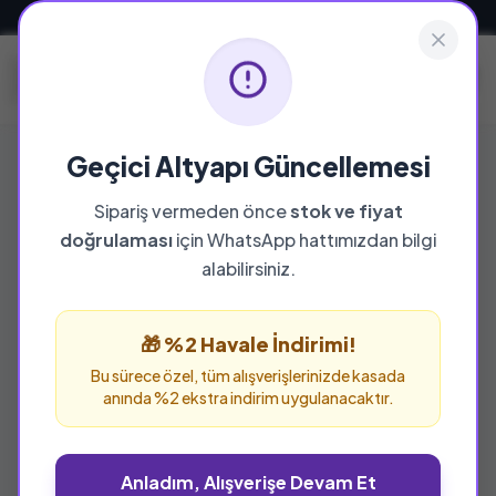
Güvenli ve Hızlı Teslimat
Geçici Altyapı Güncellemesi
Sipariş vermeden önce
stok ve fiyat
doğrulaması
için WhatsApp hattımızdan bilgi
%25 İNDİRİM
alabilirsiniz.
🎁 %2 Havale İndirimi!
Bu sürece özel, tüm alışverişlerinizde kasada
anında %2 ekstra indirim uygulanacaktır.
Anladım, Alışverişe Devam Et