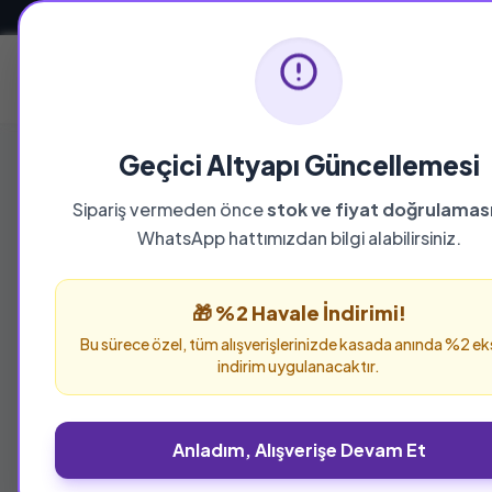
Güvenli ve Hızlı Teslimat
Ana Sayfa
Geçici Altyapı Güncellemesi
Sipariş vermeden önce
stok ve fiyat doğrulamas
WhatsApp hattımızdan bilgi alabilirsiniz.
%25 İNDİRİM
🎁 %2 Havale İndirimi!
Bu sürece özel, tüm alışverişlerinizde kasada anında %2 ek
indirim uygulanacaktır.
Anladım, Alışverişe Devam Et