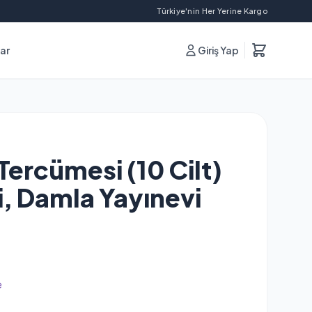
Türkiye'nin Her Yerine Kargo
lar
Giriş Yap
Tercümesi (10 Cilt)
i, Damla Yayınevi
e