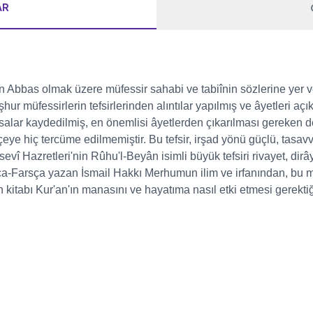
AR
n Abbas olmak üzere müfessir sahabi ve tabiînin sözlerine yer veri
ur müfessirlerin tefsirlerinden alıntılar yapılmış ve âyetleri a
salar kaydedilmiş, en önemlisi âyetlerden çıkarılması gereken ders
rkçeye hiç tercüme edilmemiştir. Bu tefsir, irşad yönü güçlü, tas
î Hazretleri'nin Rûhu'l-Beyân isimli büyük tefsiri rivayet, dirâyet
pça-Farsça yazan İsmail Hakkı Merhumun ilim ve irfanından, bu m
'ın kitabı Kur'an'ın manasını ve hayatıma nasıl etki etmesi gerekti