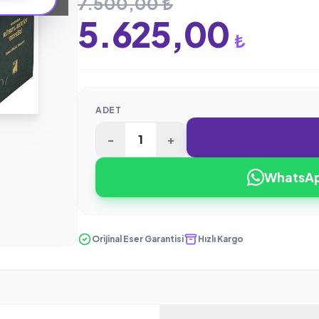
7.500,00 ₺
5.625,00
₺
ADET
-
+
WhatsApp
Orijinal Eser Garantisi
Hızlı Kargo