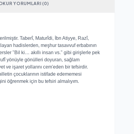
OKUR YORUMLARI (0)
lmiştir. Taberî, Maturîdi, İbn Atiyye, Razî,
çıklayan hadislerden, meşhur tasavvuf erbabının
ler "Bil ki… akıllı insan vs." gibi girişlerle pek
avvufî yönüyle gönülleri doyuran, sağlam
 ve işaret yollarını cem'eden bir tefsirdir.
illetin çocuklarının istifade edememesi
ğini öğrenmek için bu tefsiri almalıyım.