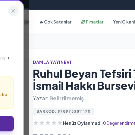
Hakkımızda
🔥 Çok Satanlar
🎁 Fırsatlar
Yeni Çıkan
ı
için
DAMLA YAYINEVI
Ruhul Beyan Tefsiri 
İsmail Hakkı Bursev
stra
Yazar:
Belirtilmemiş
BARKOD: 9789753811170
|
Henüz Oylanmadı
0 Değerlendirm