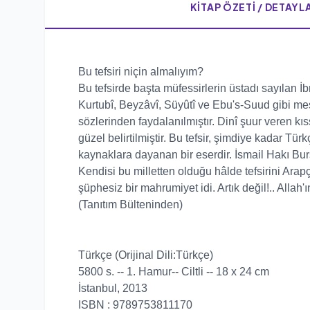
KITAP ÖZETI / DETAYL
Bu tefsiri niçin almalıyım?
Bu tefsirde başta müfessirlerin üstadı sayılan İb
Kurtubî, Beyzâvî, Süyûtî ve Ebu's-Suud gibi meşh
sözlerinden faydalanılmıştır. Dinî şuur veren kıs
güzel belirtilmiştir. Bu tefsir, şimdiye kadar Tü
kaynaklara dayanan bir eserdir. İsmail Hakı Bursev
Kendisi bu milletten olduğu hâlde tefsirini Ara
şüphesiz bir mahrumiyet idi. Artık değil!.. Allah
(Tanıtım Bülteninden)
Türkçe (Orijinal Dili:Türkçe)
5800
s. -- 1. Hamur--
Ciltli
-- 18 x 24 cm
İstanbul, 2013
ISBN :
9789753811170