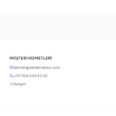
MÜŞTERI HIZMETLERI
destek@dehakitabevi.com
+90 506 548 42 48
İletişim