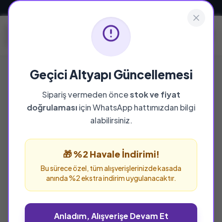
Güvenli ve Hızlı Teslimat
Geçici Altyapı Güncellemesi
Sipariş vermeden önce
stok ve fiyat
doğrulaması
için WhatsApp hattımızdan bilgi
alabilirsiniz.
🎁 %2 Havale İndirimi!
Bu sürece özel, tüm alışverişlerinizde kasada
anında %2 ekstra indirim uygulanacaktır.
Anladım, Alışverişe Devam Et