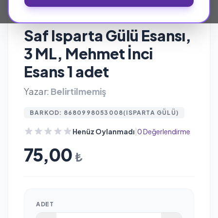
MEHMET İNCI ESANS
Saf Isparta Gülü Esansı,
3 ML, Mehmet İnci
Esans 1 adet
Yazar:
Belirtilmemiş
BARKOD: 8680998053008(ISPARTA GÜLÜ)
|
Henüz Oylanmadı
0 Değerlendirme
75,00
₺
ADET