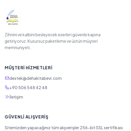
Zihnini ve kalbini besleyecek eserleri güvenle kapına
getiriyoruz. Kusursuz paketleme ve üstün müşteri
memnuniyeti.
MÜŞTERI HIZMETLERI
destek@dehakitabevi.com
+90 506 548 42 48
İletişim
GÜVENLI ALIŞVERIŞ
Sitemizden yapacağınız tüm alışverişler 256-bit SSL sertifikası