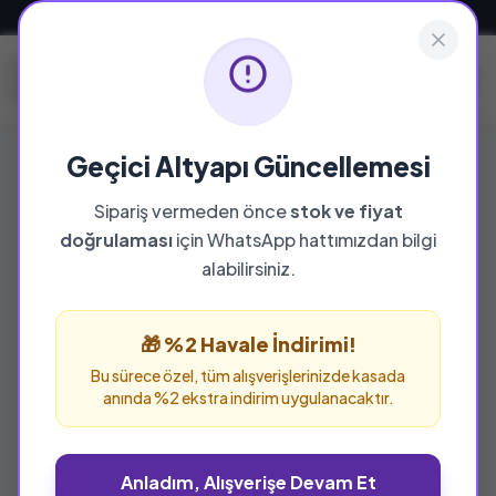
Güvenli ve Hızlı Teslimat
Geçici Altyapı Güncellemesi
Sipariş vermeden önce
stok ve fiyat
doğrulaması
için WhatsApp hattımızdan bilgi
alabilirsiniz.
🎁 %2 Havale İndirimi!
Bu sürece özel, tüm alışverişlerinizde kasada
anında %2 ekstra indirim uygulanacaktır.
Anladım, Alışverişe Devam Et