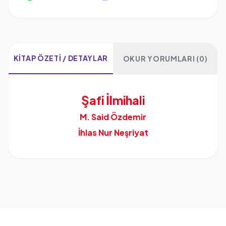
KITAP ÖZETI / DETAYLAR
OKUR YORUMLARI (0)
Şafi İlmihali
M. Said Özdemir
İhlas Nur Neşriyat