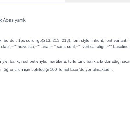
ik Abasıyanık
der: 1px solid rgb(213, 213, 213); font-style: inherit; font-variant: inhe
" slab",="" helvetica,="" arial,="" sans-serif;="" vertical-align:="" baseli
le, balıkçı sohbetleriyle, martılarla, türlü türlü balıklarla donattığı sıcac
m öğrencileri için belirlediği 100 Temel Eser’de yer almaktadır.