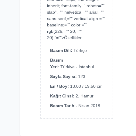
inherit; font-family: " roboto=""
slab",="" helvetica,="" arial,=""
sans-serif;="" vertical-align:=""
baseline;="" color:=""
rgb(226,="" 20,=""
20);"="">Özellikler
Basım Dili:
Türkçe
Basım
Yeri:
Türkiye - İstanbul
Sayfa Sayısı:
123
En / Boy:
13,00 / 19,50 cm
Kağıt Cinsi:
2. Hamur
Basım Tarihi:
Nisan 2018