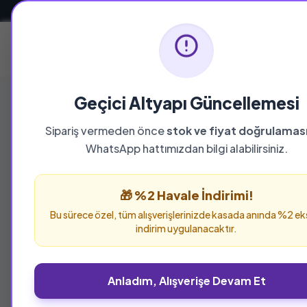
Güvenli ve Hızlı Teslimat
Ana Sayfa
Geçici Altyapı Güncellemesi
Sipariş vermeden önce
stok ve fiyat doğrulamas
WhatsApp hattımızdan bilgi alabilirsiniz.
%25 İNDİRİM
🎁 %2 Havale İndirimi!
Bu sürece özel, tüm alışverişlerinizde kasada anında %2 ek
indirim uygulanacaktır.
Anladım, Alışverişe Devam Et