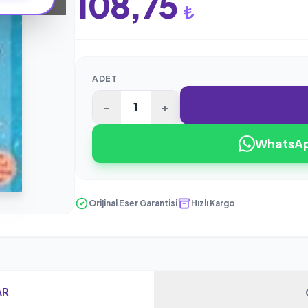
108,75
₺
ADET
-
+
WhatsApp
Orijinal Eser Garantisi
Hızlı Kargo
AR