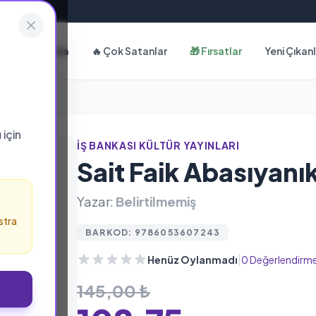
Hakkımızda
🔥 Çok Satanlar
🎁 Fırsatlar
Yeni Çıkan
ı
için
İŞ BANKASI KÜLTÜR YAYINLARI
Sait Faik Abasıyan
Yazar:
Belirtilmemiş
stra
BARKOD: 9786053607243
|
Henüz Oylanmadı
0 Değerlendirm
145,00 ₺