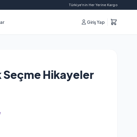
Türkiye'nin Her Yerine Kargo
lar
Giriş Yap
ık Seçme Hikayeler
e