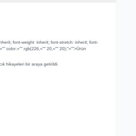
rit; font-weight: inherit; font-stretch: inherit; font-
ne;="" color:="" rgb(226,="" 20,="" 20);"="">Ürün
ık hikayeleri bir araya getirildi.