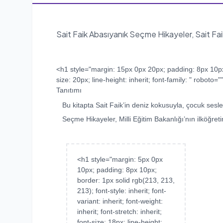
Sait Faik Abasıyanık Seçme Hikayeler, Sait Fa
<h1 style="margin: 15px 0px 20px; padding: 8px 10px; bor
size: 20px; line-height: inherit; font-family: " roboto="
Tanıtımı
Bu kitapta Sait Faik’in deniz kokusuyla, çocuk sesleriy
Seçme Hikayeler, Milli Eğitim Bakanlığı’nın ilköğreti
<h1 style="margin: 5px 0px
10px; padding: 8px 10px;
border: 1px solid rgb(213, 213,
213); font-style: inherit; font-
variant: inherit; font-weight:
inherit; font-stretch: inherit;
font-size: 18px; line-height: