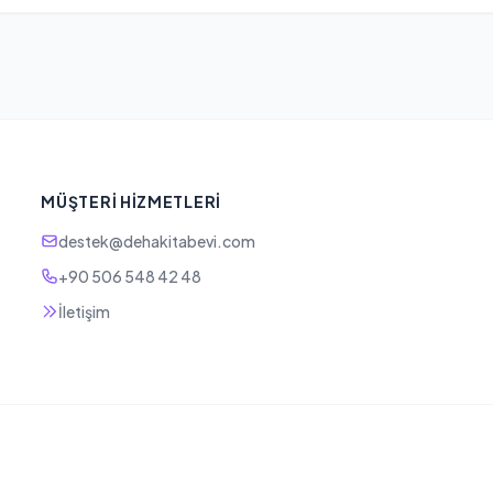
MÜŞTERI HIZMETLERI
destek@dehakitabevi.com
+90 506 548 42 48
İletişim