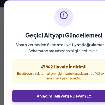
Güvenli ve Hızlı Teslimat
Ana Sayfa
Geçici Altyapı Güncellemesi
Sipariş vermeden önce
stok ve fiyat doğrulamas
WhatsApp hattımızdan bilgi alabilirsiniz.
🎁 %2 Havale İndirimi!
Bu sürece özel, tüm alışverişlerinizde kasada anında %2 ek
indirim uygulanacaktır.
Anladım, Alışverişe Devam Et