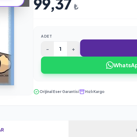
99,37
₺
ADET
-
+
WhatsApp
Orijinal Eser Garantisi
Hızlı Kargo
AR