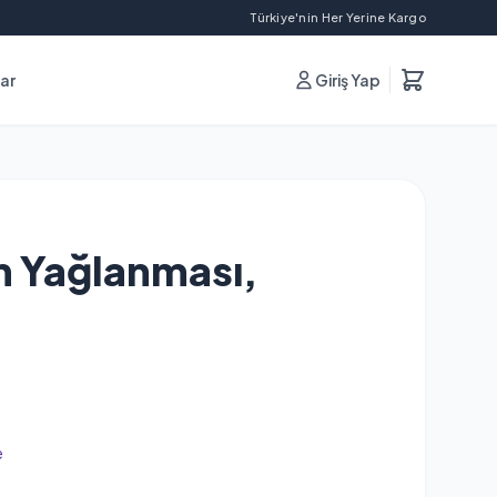
Türkiye'nin Her Yerine Kargo
lar
Giriş Yap
in Yağlanması,
e