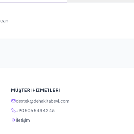
rcan
MÜŞTERI HIZMETLERI
destek@dehakitabevi.com
+90 506 548 42 48
İletişim