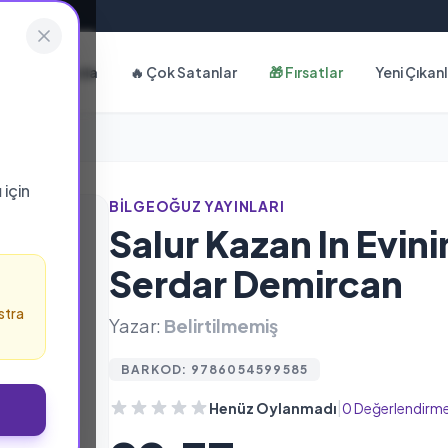
Hakkımızda
🔥 Çok Satanlar
🎁 Fırsatlar
Yeni Çıkan
ı
için
BILGEOĞUZ YAYINLARI
Salur Kazan In Evin
Serdar Demircan
stra
Yazar:
Belirtilmemiş
BARKOD: 9786054599585
|
Henüz Oylanmadı
0 Değerlendirm