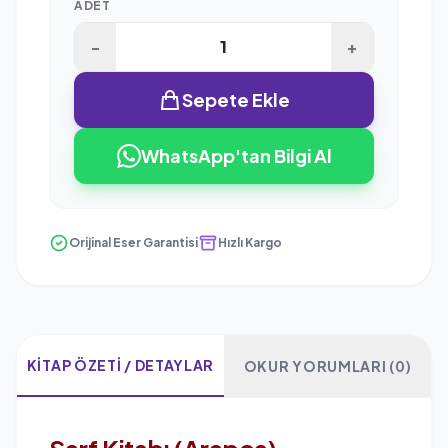
ADET
-
+
Sepete Ekle
WhatsApp'tan Bilgi Al
Orijinal Eser Garantisi
Hızlı Kargo
KITAP ÖZETI / DETAYLAR
OKUR YORUMLARI (0)