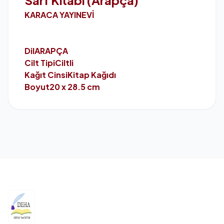
Sarf Kitabı (Arapça)
KARACA YAYINEVİ
Dil
ARAPÇA
Cilt Tipi
Ciltli
Kağıt Cinsi
Kitap Kağıdı
Boyut
20 x 28.5 cm