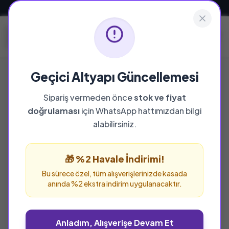
Güvenli ve Hızlı Teslimat
Geçici Altyapı Güncellemesi
Sipariş vermeden önce
stok ve fiyat
doğrulaması
için WhatsApp hattımızdan bilgi
alabilirsiniz.
🎁 %2 Havale İndirimi!
Bu sürece özel, tüm alışverişlerinizde kasada
anında %2 ekstra indirim uygulanacaktır.
Anladım, Alışverişe Devam Et