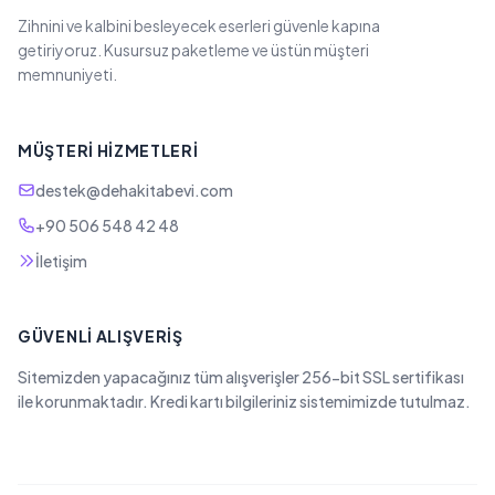
Zihnini ve kalbini besleyecek eserleri güvenle kapına
getiriyoruz. Kusursuz paketleme ve üstün müşteri
memnuniyeti.
MÜŞTERI HIZMETLERI
destek@dehakitabevi.com
+90 506 548 42 48
İletişim
GÜVENLI ALIŞVERIŞ
Sitemizden yapacağınız tüm alışverişler 256-bit SSL sertifikası
ile korunmaktadır. Kredi kartı bilgileriniz sistemimizde tutulmaz.