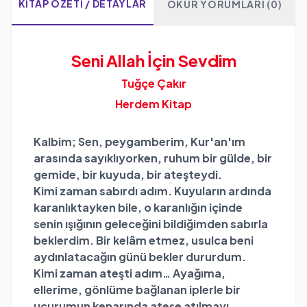
KITAP ÖZETI / DETAYLAR
OKUR YORUMLARI (0)
Seni Allah İçin Sevdim
Tuğçe Çakır
Herdem Kitap
Kalbim; Sen, peygamberim, Kur'an'ım
arasında sayıklıyorken, ruhum bir gülde, bir
gemide, bir kuyuda, bir ateşteydi.
Kimi zaman sabırdı adım. Kuyuların ardında
karanlıktayken bile, o karanlığın içinde
senin ışığının geleceğini bildiğimden sabırla
beklerdim. Bir kelâm etmez, usulca beni
aydınlatacağın günü bekler dururdum.
Kimi zaman ateşti adım… Ayağıma,
ellerime, gönlüme bağlanan iplerle bir
uçurumun kenarında ateşe atılmayı