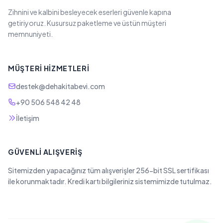
Zihnini ve kalbini besleyecek eserleri güvenle kapına
getiriyoruz. Kusursuz paketleme ve üstün müşteri
memnuniyeti.
MÜŞTERI HIZMETLERI
destek@dehakitabevi.com
+90 506 548 42 48
İletişim
GÜVENLI ALIŞVERIŞ
Sitemizden yapacağınız tüm alışverişler 256-bit SSL sertifikası
ile korunmaktadır. Kredi kartı bilgileriniz sistemimizde tutulmaz.