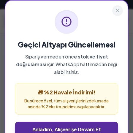
Güvenli ve Hızlı Teslimat
Geçici Altyapı Güncellemesi
Sipariş vermeden önce
stok ve fiyat
doğrulaması
için WhatsApp hattımızdan bilgi
alabilirsiniz.
🎁 %2 Havale İndirimi!
Bu sürece özel, tüm alışverişlerinizde kasada
anında %2 ekstra indirim uygulanacaktır.
Anladım, Alışverişe Devam Et