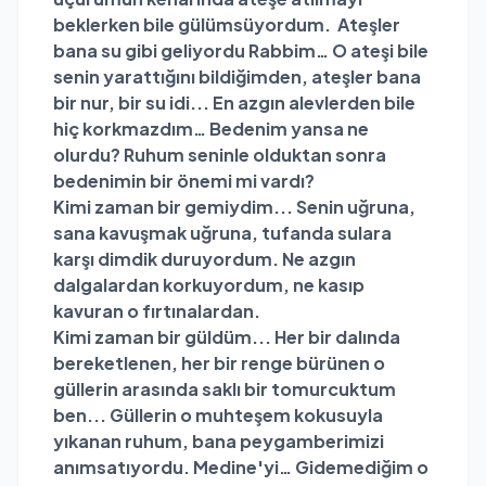
beklerken bile gülümsüyordum. Ateşler
bana su gibi geliyordu Rabbim… O ateşi bile
senin yarattığını bildiğimden, ateşler bana
bir nur, bir su idi... En azgın alevlerden bile
hiç korkmazdım… Bedenim yansa ne
olurdu? Ruhum seninle olduktan sonra
bedenimin bir önemi mi vardı?
Kimi zaman bir gemiydim... Senin uğruna,
sana kavuşmak uğruna, tufanda sulara
karşı dimdik duruyordum. Ne azgın
dalgalardan korkuyordum, ne kasıp
kavuran o fırtınalardan.
Kimi zaman bir güldüm... Her bir dalında
bereketlenen, her bir renge bürünen o
güllerin arasında saklı bir tomurcuktum
ben... Güllerin o muhteşem kokusuyla
yıkanan ruhum, bana peygamberimizi
anımsatıyordu. Medine'yi… Gidemediğim o