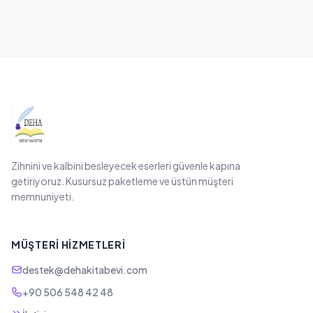
Zihnini ve kalbini besleyecek eserleri güvenle kapına
getiriyoruz. Kusursuz paketleme ve üstün müşteri
memnuniyeti.
MÜŞTERI HIZMETLERI
destek@dehakitabevi.com
+90 506 548 42 48