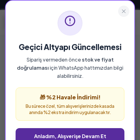
Güvenli ve Hızlı Teslimat
Geçici Altyapı Güncellemesi
Sipariş vermeden önce
stok ve fiyat
doğrulaması
için WhatsApp hattımızdan bilgi
alabilirsiniz.
🎁 %2 Havale İndirimi!
Bu sürece özel, tüm alışverişlerinizde kasada
anında %2 ekstra indirim uygulanacaktır.
Anladım, Alışverişe Devam Et