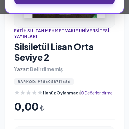
FATIH SULTAN MEHMET VAKIF ÜNIVERSITESI
YAYINLARI
Silsiletül Lisan Orta
Seviye 2
Yazar:
Belirtilmemiş
BARKOD: 9786058711686
|
Henüz Oylanmadı
0 Değerlendirme
0,00
₺