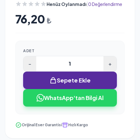
|
Henüz Oylanmadı
0 Değerlendirme
76,20
₺
ADET
-
+
Sepete Ekle
WhatsApp'tan Bilgi Al
Orijinal Eser Garantisi
Hızlı Kargo