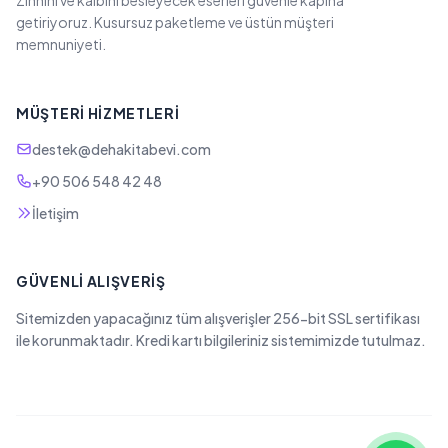
Zihnini ve kalbini besleyecek eserleri güvenle kapına
getiriyoruz. Kusursuz paketleme ve üstün müşteri
memnuniyeti.
MÜŞTERI HIZMETLERI
destek@dehakitabevi.com
+90 506 548 42 48
İletişim
GÜVENLI ALIŞVERIŞ
Sitemizden yapacağınız tüm alışverişler 256-bit SSL sertifikası
ile korunmaktadır. Kredi kartı bilgileriniz sistemimizde tutulmaz.