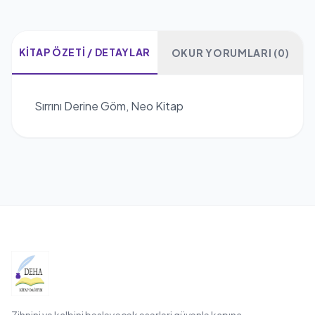
KITAP ÖZETI / DETAYLAR
OKUR YORUMLARI (0)
Sırrını Derine Göm, Neo Kitap