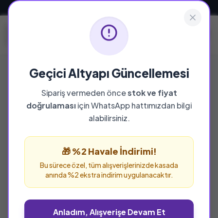
Güvenli ve Hızlı Teslimat
Geçici Altyapı Güncellemesi
Sipariş vermeden önce
stok ve fiyat
doğrulaması
için WhatsApp hattımızdan bilgi
alabilirsiniz.
🎁 %2 Havale İndirimi!
Bu sürece özel, tüm alışverişlerinizde kasada
anında %2 ekstra indirim uygulanacaktır.
Anladım, Alışverişe Devam Et