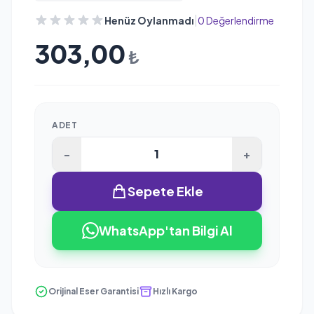
|
Henüz Oylanmadı
0 Değerlendirme
303,00
₺
ADET
-
+
Sepete Ekle
WhatsApp'tan Bilgi Al
Orijinal Eser Garantisi
Hızlı Kargo