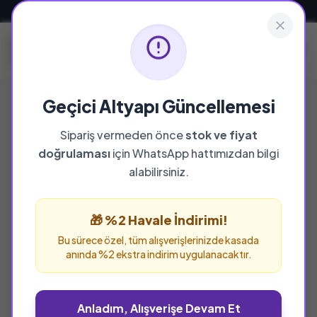
Güvenli ve Hızlı Teslimat
Geçici Altyapı Güncellemesi
Sipariş vermeden önce
stok ve fiyat
doğrulaması
için WhatsApp hattımızdan bilgi
alabilirsiniz.
🎁 %2 Havale İndirimi!
Bu sürece özel, tüm alışverişlerinizde kasada
anında %2 ekstra indirim uygulanacaktır.
Anladım, Alışverişe Devam Et