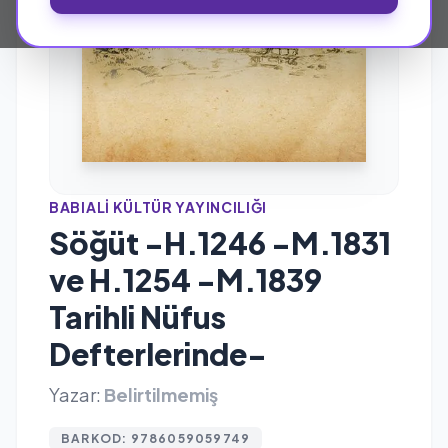
BABIALI KÜLTÜR YAYINCILIĞI
Söğüt -H.1246 -M.1831
ve H.1254 -M.1839
Tarihli Nüfus
Defterlerinde-
Yazar:
Belirtilmemiş
BARKOD: 9786059059749