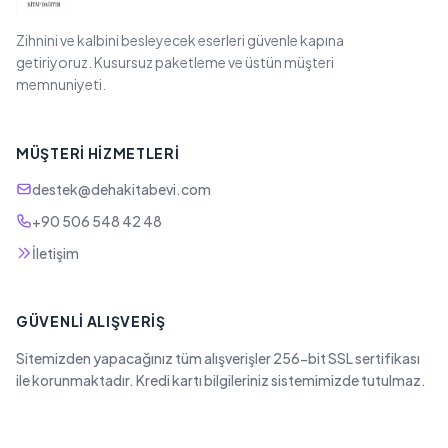
Zihnini ve kalbini besleyecek eserleri güvenle kapına
getiriyoruz. Kusursuz paketleme ve üstün müşteri
memnuniyeti.
MÜŞTERI HIZMETLERI
destek@dehakitabevi.com
+90 506 548 42 48
İletişim
GÜVENLI ALIŞVERIŞ
Sitemizden yapacağınız tüm alışverişler 256-bit SSL sertifikası
ile korunmaktadır. Kredi kartı bilgileriniz sistemimizde tutulmaz.