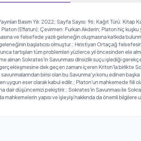
ınları Basım Yılı: 2022; Sayfa Sayısı: 96; Kağıt Türü: Kitap Kağ
ton (Eflatun); Çevirmen: Furkan Akderin; Platon hiç kuşku yok
şmasına ve felsefede yazılı geleneğin oluşmasına katkıda bulun
 geleneğinin başlatıcısı olmuştur.; Hıristiyan Ortaçağ felsefes
ca tartışılan tüm problemleri yüzlerce yıl öncesinden ele almış 
eme alınan Sokrates'in Savunması dinsizlik suçu işlediği gere
gerçekleşmesine dek geçen zamanı içeren Kriton'la birlikte Sok
mli savunmalarından birisi olan bu Savunma'yı konu edinen başka
 uygun eser olarak kabul edilir.; Platon'un mahkemede fiili 
na dair düşüncemizi pekiştirir.; Sokrates'in Savunması ile Sokr
a mahkemelerin yapısı ve işleyişi hakkında da önemli bilgilere u