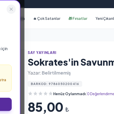
Hakkımızda
🔥 Çok Satanlar
🎁 Fırsatlar
Yeni Çıkan
ı
için
SAY YAYINLARI
Sokrates'in Savun
Yazar:
Belirtilmemiş
stra
BARKOD: 9786050200416
|
Henüz Oylanmadı
0 Değerlendirm
85,00
₺