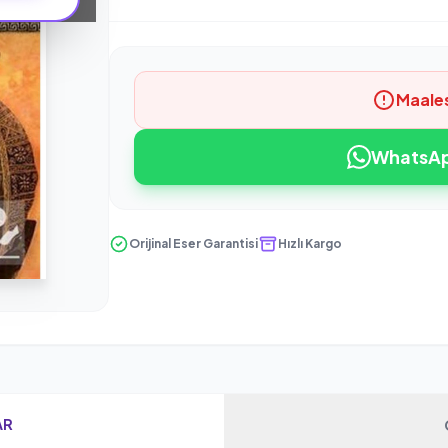
Maale
WhatsApp
Orijinal Eser Garantisi
Hızlı Kargo
AR