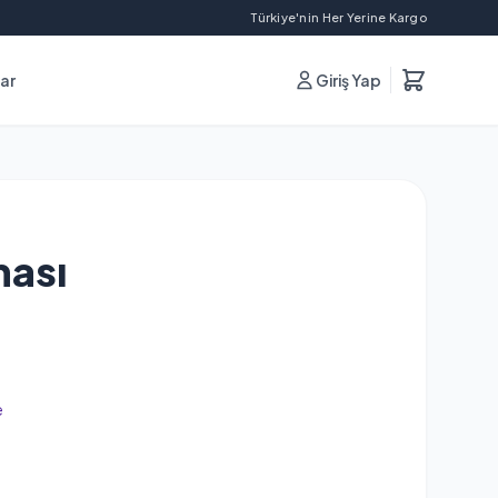
Türkiye'nin Her Yerine Kargo
lar
Giriş Yap
ması
e