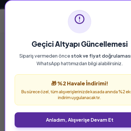
Güvenli ve Hızlı Teslimat
Ana Sayfa
Geçici Altyapı Güncellemesi
Sipariş vermeden önce
stok ve fiyat doğrulamas
WhatsApp hattımızdan bilgi alabilirsiniz.
🎁 %2 Havale İndirimi!
Bu sürece özel, tüm alışverişlerinizde kasada anında %2 ek
indirim uygulanacaktır.
Anladım, Alışverişe Devam Et