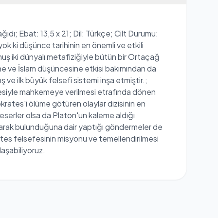
ıdı; Ebat: 13,5 x 21; Dil: Türkçe; Cilt Durumu:
 ki düşünce tarihinin en önemli ve etkili
muş iki dünyalı metafiziğiyle bütün bir Ortaçağ
ine ve İslam düşüncesine etkisi bakımından da
ve ilk büyük felsefi sistemi inşa etmiştir.;
kçesiyle mahkemeye verilmesi etrafında dönen
rates'i ölüme götüren olaylar dizisinin en
 eserler olsa da Platon'un kaleme aldığı
olarak bulunduğuna dair yaptığı göndermeler de
ates felsefesinin misyonu ve temellendirilmesi
laşabiliyoruz.