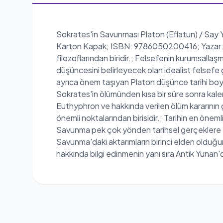
Sokrates'in Savunması Platon (Eflatun) / Say Yay
Karton Kapak; ISBN: 9786050200416; Yazar: Pla
filozoflarından biridir.; Felsefenin kurumsalla
düşüncesini belirleyecek olan idealist felsefe
ayrıca önem taşıyan Platon düşünce tarihi boyun
Sokrates'in ölümünden kısa bir süre sonra kal
Euthyphron ve hakkında verilen ölüm kararının 
önemli noktalarından birisidir.; Tarihin en öne
Savunma pek çok yönden tarihsel gerçeklere en
Savunma'daki aktarımların birinci elden olduğu
hakkında bilgi edinmenin yanı sıra Antik Yunan'd