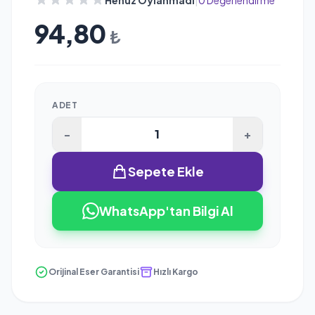
94,80
₺
ADET
-
+
Sepete Ekle
WhatsApp'tan Bilgi Al
Orijinal Eser Garantisi
Hızlı Kargo