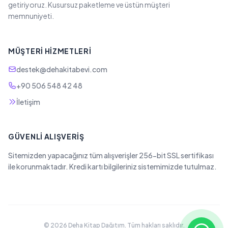
getiriyoruz. Kusursuz paketleme ve üstün müşteri
memnuniyeti.
MÜŞTERI HIZMETLERI
destek@dehakitabevi.com
+90 506 548 42 48
İletişim
GÜVENLI ALIŞVERIŞ
Sitemizden yapacağınız tüm alışverişler 256-bit SSL sertifikası
ile korunmaktadır. Kredi kartı bilgileriniz sistemimizde tutulmaz.
© 2026 Deha Kitap Dağıtım. Tüm hakları saklıdır.