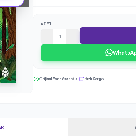
ADET
-
+
WhatsApp
Orijinal Eser Garantisi
Hızlı Kargo
AR