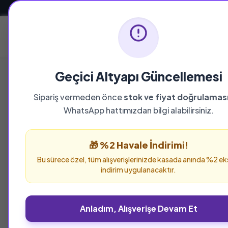
Güvenli ve Hızlı Teslimat
Ana Sayfa
Geçici Altyapı Güncellemesi
Sipariş vermeden önce
stok ve fiyat doğrulamas
WhatsApp hattımızdan bilgi alabilirsiniz.
🎁 %2 Havale İndirimi!
Bu sürece özel, tüm alışverişlerinizde kasada anında %2 ek
indirim uygulanacaktır.
Anladım, Alışverişe Devam Et