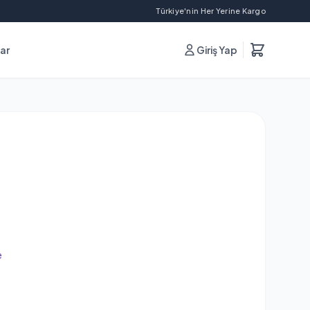
Türkiye'nin Her Yerine Kargo
lar
Giriş Yap
e