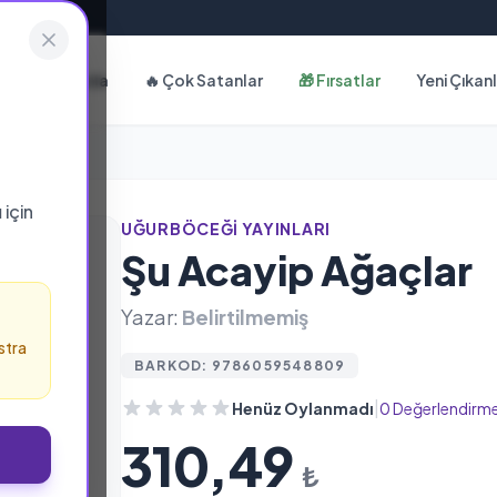
Hakkımızda
🔥 Çok Satanlar
🎁 Fırsatlar
Yeni Çıkan
ı
için
UĞURBÖCEĞI YAYINLARI
Şu Acayip Ağaçlar
Yazar:
Belirtilmemiş
stra
BARKOD: 9786059548809
|
Henüz Oylanmadı
0 Değerlendirm
310,49
₺