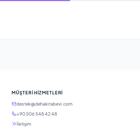
MÜŞTERI HIZMETLERI
destek@dehakitabevi.com
+90 506 548 42 48
İletişim