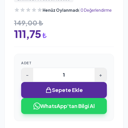
|
Henüz Oylanmadı
0 Değerlendirme
149,00 ₺
111,75
₺
ADET
-
+
Sepete Ekle
WhatsApp'tan Bilgi Al