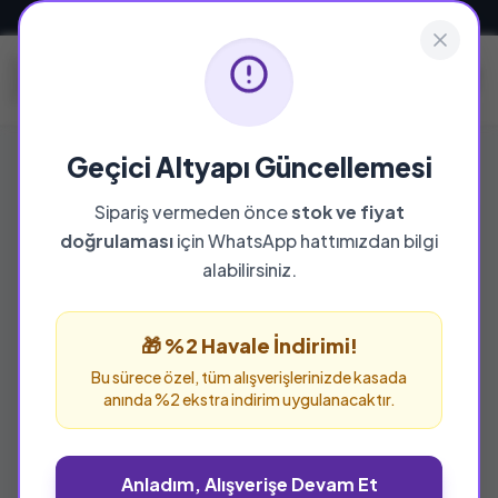
Güvenli ve Hızlı Teslimat
Geçici Altyapı Güncellemesi
Sipariş vermeden önce
stok ve fiyat
doğrulaması
için WhatsApp hattımızdan bilgi
%25 İNDİRİM
alabilirsiniz.
🎁 %2 Havale İndirimi!
Bu sürece özel, tüm alışverişlerinizde kasada
anında %2 ekstra indirim uygulanacaktır.
Anladım, Alışverişe Devam Et