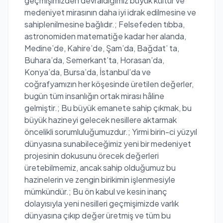
geçmişimizden devraldığımız büyük kültür ve
medeniyet mirasının daha iyi idrak edilmesine ve
sahiplenilmesine bağlıdır.; Felsefeden tıbba,
astronomiden matematiğe kadar her alanda,
Medine’de, Kahire’de, Şam’da, Bağdat’ ta,
Buhara’da, Semerkant’ta, Horasan’da,
Konya’da, Bursa’da, İstanbul’da ve
coğrafyamızın her köşesinde üretilen değerler,
bugün tüm insanlığın ortak mirası hâline
gelmiştir.; Bu büyük emanete sahip çıkmak, bu
büyük hazineyi gelecek nesillere aktarmak
öncelikli sorumluluğumuzdur.; Yirmi birin-ci yüzyıl
dünyasına sunabileceğimiz yeni bir medeniyet
projesinin dokusunu örecek değerleri
üretebilmemiz, ancak sahip olduğumuz bu
hazinelerin ve zengin birikimin işlenmesiyle
mümkündür.; Bu ön kabul ve kesin inanç
dolayısıyla yeni nesilleri geçmişimizde varlık
dünyasına çıkıp değer üretmiş ve tüm bu