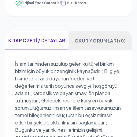
Orijinal Eser Garantisi
Hızlı Kargo
KITAP ÖZETI / DETAYLAR
OKUR YORUMLARI (0)
İslam tarihinden süzülüp gelen kültürel birikim
bizim için büyük bir zenginlik kaynağıdır.; Bilgiye,
hikmete, irfana dayanan medeniyet
değerlerimiz tarih boyunca sevgiyi, hoşgörüyü,
adaleti, kardeşlik ve dayanışmayı ön planda
tutmuştur.; Gelecek nesillere karşı en büyük
sorumluluğumuz, insan ve âlem tasavvurumuzun
temel bileşenlerini oluşturan bu eşsiz mirasın
etkin bir şekilde aktarılmasını sağlamaktır.;
Bugünkü ve yarınki nesillerimizin gelişimi,