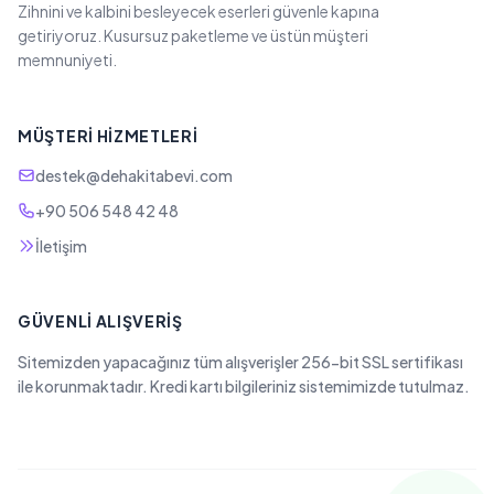
Zihnini ve kalbini besleyecek eserleri güvenle kapına
getiriyoruz. Kusursuz paketleme ve üstün müşteri
memnuniyeti.
MÜŞTERI HIZMETLERI
destek@dehakitabevi.com
+90 506 548 42 48
İletişim
GÜVENLI ALIŞVERIŞ
Sitemizden yapacağınız tüm alışverişler 256-bit SSL sertifikası
ile korunmaktadır. Kredi kartı bilgileriniz sistemimizde tutulmaz.