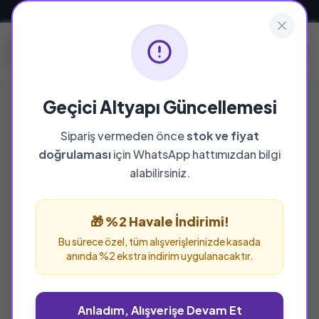
Güvenli ve Hızlı Teslimat
Geçici Altyapı Güncellemesi
Sipariş vermeden önce
stok ve fiyat
doğrulaması
için WhatsApp hattımızdan bilgi
alabilirsiniz.
🎁 %2 Havale İndirimi!
Bu sürece özel, tüm alışverişlerinizde kasada
anında %2 ekstra indirim uygulanacaktır.
Anladım, Alışverişe Devam Et