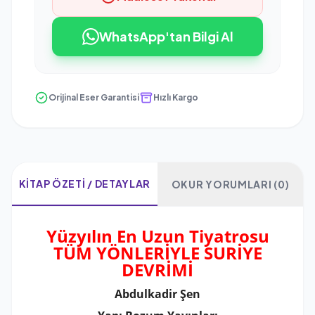
WhatsApp'tan Bilgi Al
Orijinal Eser Garantisi
Hızlı Kargo
KITAP ÖZETI / DETAYLAR
OKUR YORUMLARI (0)
Yüzyılın En Uzun Tiyatrosu
TÜM YÖNLERİYLE SURİYE
DEVRİMİ
Abdulkadir Şen