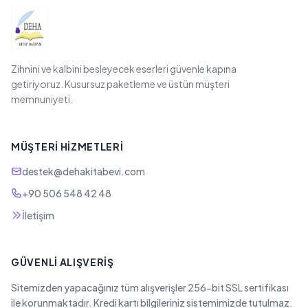
Zihnini ve kalbini besleyecek eserleri güvenle kapına
getiriyoruz. Kusursuz paketleme ve üstün müşteri
memnuniyeti.
MÜŞTERI HIZMETLERI
destek@dehakitabevi.com
+90 506 548 42 48
İletişim
GÜVENLI ALIŞVERIŞ
Sitemizden yapacağınız tüm alışverişler 256-bit SSL sertifikası
ile korunmaktadır. Kredi kartı bilgileriniz sistemimizde tutulmaz.