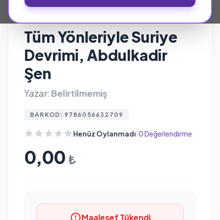
YAPI-BOZUM YAYINLARI
Tüm Yönleriyle Suriye
Devrimi, Abdulkadir
Şen
Yazar:
Belirtilmemiş
BARKOD: 9786056632709
|
Henüz Oylanmadı
0 Değerlendirme
0,00
₺
Maalesef Tükendi