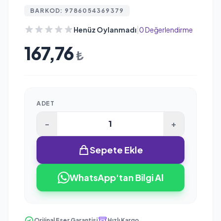
BARKOD: 9786054369379
|
Henüz Oylanmadı
0 Değerlendirme
167,76
₺
ADET
-
+
Sepete Ekle
WhatsApp'tan Bilgi Al
Orijinal Eser Garantisi
Hızlı Kargo