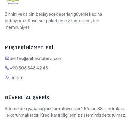
Zihnini ve kalbini besleyecek eserleri güvenle kapına
getiriyoruz. Kusursuz paketleme ve üstün müşteri
memnuniyeti.
MÜŞTERI HIZMETLERI
destek@dehakitabevi.com
+90 506 548 42 48
İletişim
GÜVENLI ALIŞVERIŞ
Sitemizden yapacağınız tüm alışverişler 256-bit SSL sertifikası
ile korunmaktadır. Kredi kartı bilgileriniz sistemimizde tutulmaz.