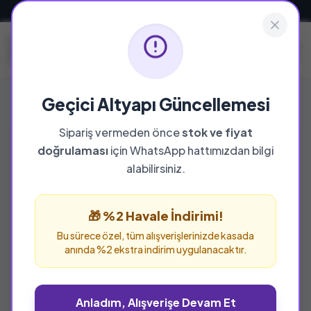
Güvenli ve Hızlı Teslimat
Geçici Altyapı Güncellemesi
Sipariş vermeden önce
stok ve fiyat
doğrulaması
için WhatsApp hattımızdan bilgi
alabilirsiniz.
🎁 %2 Havale İndirimi!
Bu sürece özel, tüm alışverişlerinizde kasada
anında %2 ekstra indirim uygulanacaktır.
Anladım, Alışverişe Devam Et