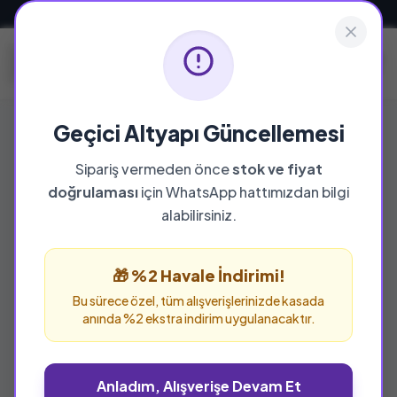
Güvenli ve Hızlı Teslimat
Geçici Altyapı Güncellemesi
Sipariş vermeden önce
stok ve fiyat
doğrulaması
için WhatsApp hattımızdan bilgi
alabilirsiniz.
🎁 %2 Havale İndirimi!
Bu sürece özel, tüm alışverişlerinizde kasada
anında %2 ekstra indirim uygulanacaktır.
Anladım, Alışverişe Devam Et