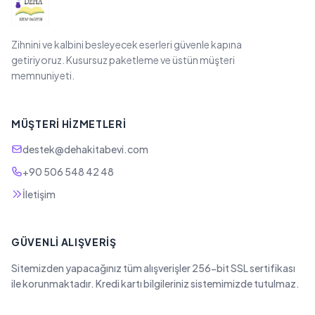
Zihnini ve kalbini besleyecek eserleri güvenle kapına
getiriyoruz. Kusursuz paketleme ve üstün müşteri
memnuniyeti.
MÜŞTERI HIZMETLERI
destek@dehakitabevi.com
+90 506 548 42 48
İletişim
GÜVENLI ALIŞVERIŞ
Sitemizden yapacağınız tüm alışverişler 256-bit SSL sertifikası
ile korunmaktadır. Kredi kartı bilgileriniz sistemimizde tutulmaz.