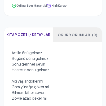
Orijinal Eser Garantisi
Hızlı Kargo
KITAP ÖZETI / DETAYLAR
OKUR YORUMLARI (0)
Art ile önü gelmez
Bugünü dünü gelmez
Sonu gelir her şeyin
Hasretin sonu gelmez
Acı yaşlar döker mi
Gam yüreğe çöker mi
Bilmem ki her seven
Böyle azap çeker mi