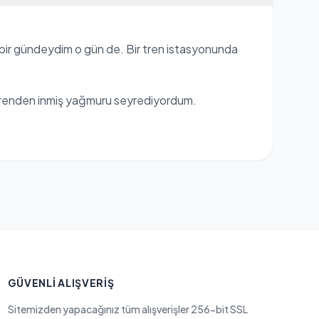
e bir gündeydim o gün de. Bir tren istasyonunda
. Trenden inmiş yağmuru seyrediyordum.
GÜVENLI ALIŞVERIŞ
Sitemizden yapacağınız tüm alışverişler 256-bit SSL