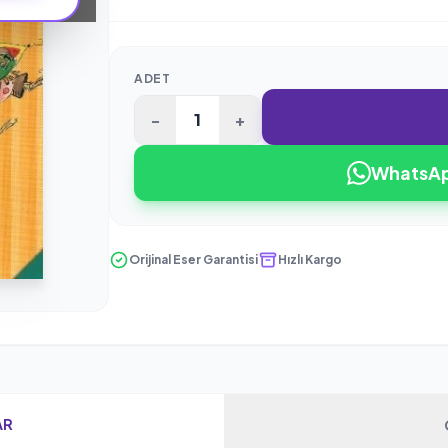
ADET
-
+
WhatsApp
Orijinal Eser Garantisi
Hızlı Kargo
AR