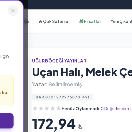
Hakkımızda
🔥 Çok Satanlar
🎁 Fırsatlar
Yeni Çıkan
ı
için
UĞURBÖCEĞI YAYINLARI
Uçan Halı, Melek Ç
Yazar:
Belirtilmemiş
stra
BARKOD: 9799758781491
|
Henüz Oylanmadı
0 Değerlendirm
172,94
₺