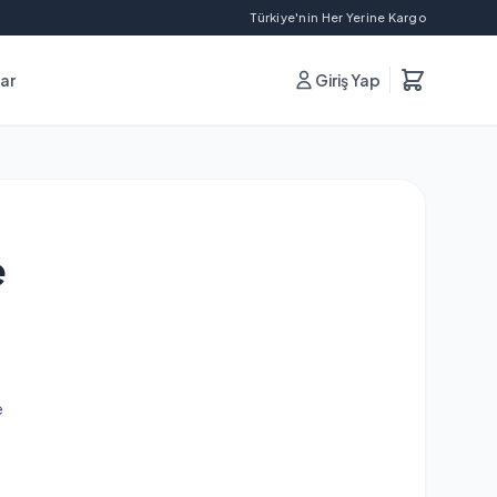
Türkiye'nin Her Yerine Kargo
lar
Giriş Yap
e
e