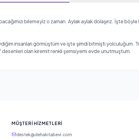
apacağımızı bilemeyiz o zaman. Aylak aylak dolaşırız. İşte böyl
vdiğim insanları görmüştüm ve işte şimdi bitmişti yolculuğum
 desenleri olan kiremit renkli şemsiyemi evde unutmuştum.
MÜŞTERI HIZMETLERI
destek@dehakitabevi.com