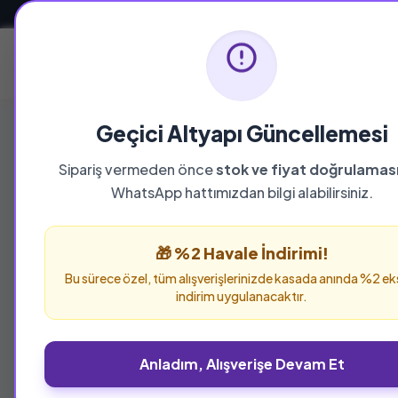
Güvenli ve Hızlı Teslimat
Ana Sayfa
Geçici Altyapı Güncellemesi
Sipariş vermeden önce
stok ve fiyat doğrulamas
WhatsApp hattımızdan bilgi alabilirsiniz.
🎁 %2 Havale İndirimi!
Bu sürece özel, tüm alışverişlerinizde kasada anında %2 ek
indirim uygulanacaktır.
Anladım, Alışverişe Devam Et