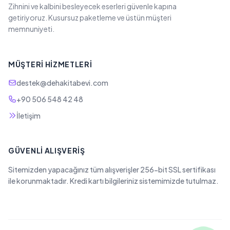
Zihnini ve kalbini besleyecek eserleri güvenle kapına
getiriyoruz. Kusursuz paketleme ve üstün müşteri
memnuniyeti.
MÜŞTERI HIZMETLERI
destek@dehakitabevi.com
+90 506 548 42 48
İletişim
GÜVENLI ALIŞVERIŞ
Sitemizden yapacağınız tüm alışverişler 256-bit SSL sertifikası
ile korunmaktadır. Kredi kartı bilgileriniz sistemimizde tutulmaz.