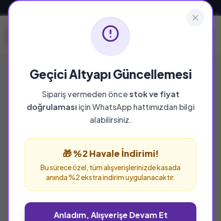
Güvenli ve Hızlı Teslimat
Geçici Altyapı Güncellemesi
Sipariş vermeden önce
stok ve fiyat
doğrulaması
için WhatsApp hattımızdan bilgi
alabilirsiniz.
🎁 %2 Havale İndirimi!
Bu sürece özel, tüm alışverişlerinizde kasada
anında %2 ekstra indirim uygulanacaktır.
Anladım, Alışverişe Devam Et