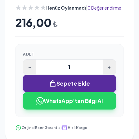
|
Henüz Oylanmadı
0 Değerlendirme
216,00
₺
ADET
-
+
Sepete Ekle
WhatsApp'tan Bilgi Al
Orijinal Eser Garantisi
Hızlı Kargo