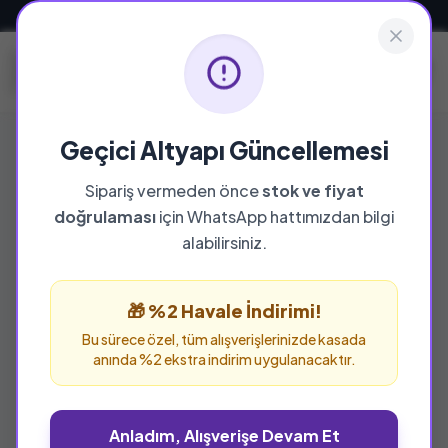
Güvenli ve Hızlı Teslimat
Geçici Altyapı Güncellemesi
Sipariş vermeden önce
stok ve fiyat
doğrulaması
için WhatsApp hattımızdan bilgi
alabilirsiniz.
🎁 %2 Havale İndirimi!
Bu sürece özel, tüm alışverişlerinizde kasada
anında %2 ekstra indirim uygulanacaktır.
Anladım, Alışverişe Devam Et