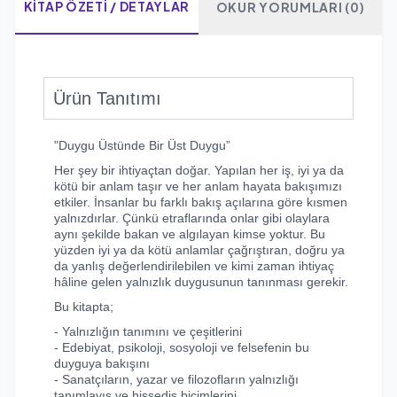
KITAP ÖZETI / DETAYLAR
OKUR YORUMLARI (0)
Ürün Tanıtımı
"Duygu Üstünde Bir Üst Duygu”
Her şey bir ihtiyaçtan doğar. Yapılan her iş, iyi ya da
kötü bir anlam taşır ve her anlam hayata bakışımızı
etkiler. İnsanlar bu farklı bakış açılarına göre kısmen
yalnızdırlar. Çünkü etraflarında onlar gibi olaylara
aynı şekilde bakan ve algılayan kimse yoktur. Bu
yüzden iyi ya da kötü anlamlar çağrıştıran, doğru ya
da yanlış değerlendirilebilen ve kimi zaman ihtiyaç
hâline gelen yalnızlık duygusunun tanınması gerekir.
Bu kitapta;
- Yalnızlığın tanımını ve çeşitlerini
- Edebiyat, psikoloji, sosyoloji ve felsefenin bu
duyguya bakışını
- Sanatçıların, yazar ve filozofların yalnızlığı
tanımlayış ve hissediş biçimlerini