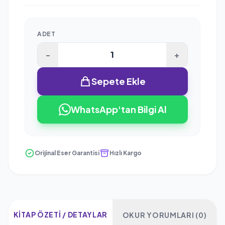
ADET
-
+
Sepete Ekle
WhatsApp'tan Bilgi Al
Orijinal Eser Garantisi
Hızlı Kargo
KITAP ÖZETI / DETAYLAR
OKUR YORUMLARI (0)