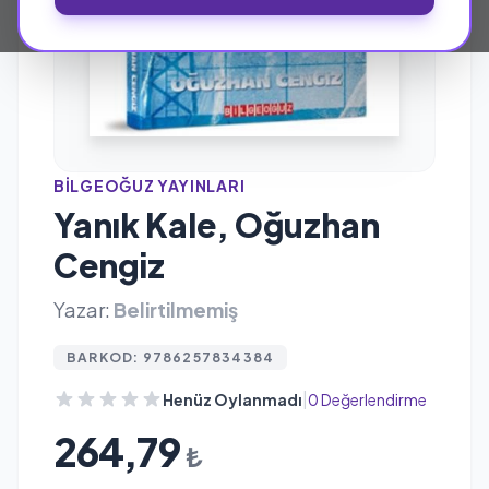
BILGEOĞUZ YAYINLARI
Yanık Kale, Oğuzhan
Cengiz
Yazar:
Belirtilmemiş
BARKOD: 9786257834384
|
Henüz Oylanmadı
0 Değerlendirme
264,79
₺