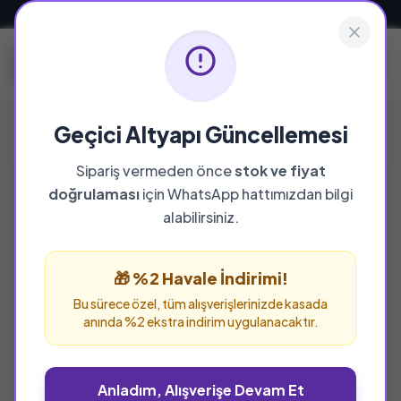
Güvenli ve Hızlı Teslimat
Geçici Altyapı Güncellemesi
Sipariş vermeden önce
stok ve fiyat
doğrulaması
için WhatsApp hattımızdan bilgi
alabilirsiniz.
🎁 %2 Havale İndirimi!
Bu sürece özel, tüm alışverişlerinizde kasada
anında %2 ekstra indirim uygulanacaktır.
Anladım, Alışverişe Devam Et