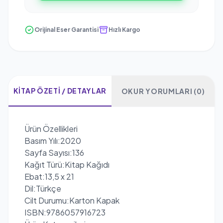
Orijinal Eser Garantisi
Hızlı Kargo
KITAP ÖZETI / DETAYLAR
OKUR YORUMLARI (0)
Ürün Özellikleri
Basım Yılı:2020
Sayfa Sayısı:136
Kağıt Türü:Kitap Kağıdı
Ebat:13,5 x 21
Dil:Türkçe
Cilt Durumu:Karton Kapak
ISBN:9786057916723