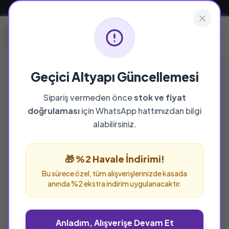
Güvenli ve Hızlı Teslimat
Geçici Altyapı Güncellemesi
Sipariş vermeden önce
stok ve fiyat
doğrulaması
için WhatsApp hattımızdan bilgi
%23 İNDİRİM
alabilirsiniz.
🎁 %2 Havale İndirimi!
Bu sürece özel, tüm alışverişlerinizde kasada
anında %2 ekstra indirim uygulanacaktır.
Anladım, Alışverişe Devam Et