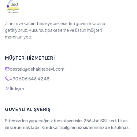
Zihnini ve kalbini besleyecek eserleri güvenle kapına
getiriyoruz. Kusursuz paketleme ve üstün müşteri
memnuniyeti.
MÜŞTERI HIZMETLERI
destek@dehakitabevi.com
+90 506 548 42 48
İletişim
GÜVENLI ALIŞVERIŞ
Sitemizden yapacağınız tüm alışverişler 256-bit SSL sertifikası
ile korunmaktadır. Kredi kartı bilgileriniz sistemimizde tutulmaz.