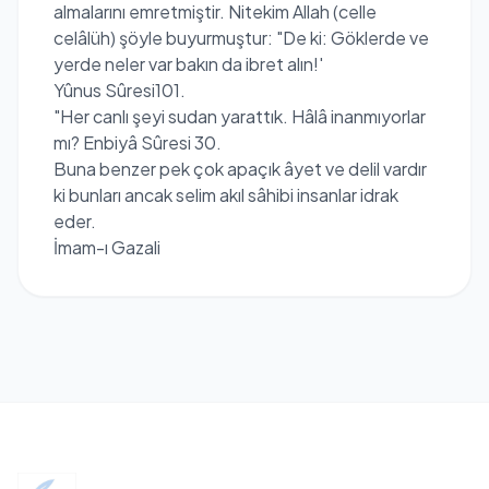
almalarını emretmiştir. Nitekim Allah (celle
celâlüh) şöyle buyurmuştur: "De ki: Göklerde ve
yerde neler var bakın da ibret alın!'
Yûnus Sûresi101.
"Her canlı şeyi sudan yarattık. Hâlâ inanmıyorlar
mı? Enbiyâ Sûresi 30.
Buna benzer pek çok apaçık âyet ve delil vardır
ki bunları ancak selim akıl sâhibi insanlar idrak
eder.
İmam-ı Gazali