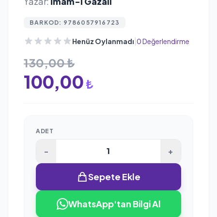
Yazar:
İmam-ı Gazali
BARKOD: 9786057916723
|
Henüz Oylanmadı
0 Değerlendirme
130,00 ₺
100,00
₺
ADET
-
+
Sepete Ekle
WhatsApp'tan Bilgi Al