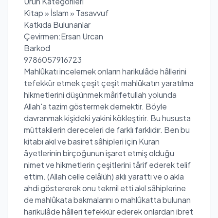
Ürün Kategorileri
Kitap » İslam » Tasavvuf
Katkıda Bulunanlar
Çevirmen:Ersan Urcan
Barkod
9786057916723
Mahlûkatı incelemek onların harikulâde hâllerini
tefekkür etmek çeşit çeşit mahlûkatın yaratılma
hikmetlerini düşünmek mârifetullah yolunda
Allah'a tazim göstermek demektir. Böyle
davranmak kişideki yakini kökleştirir. Bu hususta
müttakilerin dereceleri de farklı farklıdır. Ben bu
kitabı akıl ve basiret sâhipleri için Kuran
âyetlerinin birçoğunun işaret etmiş olduğu
nimet ve hikmetlerin çeşitlerini târif ederek telif
ettim. (Allah celle celâlüh) aklı yarattı ve o akla
ahdi göstererek onu tekmil etti akıl sâhiplerine
de mahlûkata bakmalarını o mahlûkatta bulunan
harikulâde hâlleri tefekkür ederek onlardan ibret