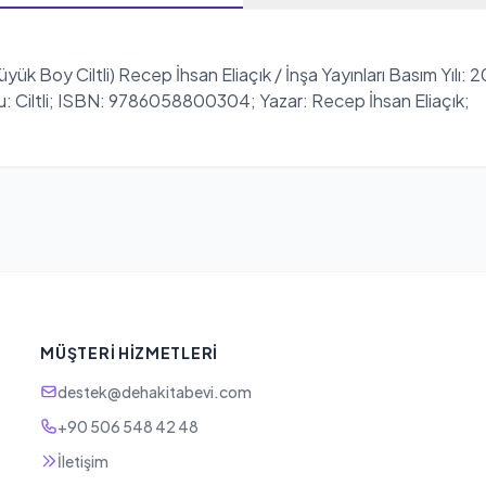
ük Boy Ciltli) Recep İhsan Eliaçık / İnşa Yayınları Basım Yılı: 
umu: Ciltli; ISBN: 9786058800304; Yazar: Recep İhsan Eliaçık;
MÜŞTERI HIZMETLERI
destek@dehakitabevi.com
+90 506 548 42 48
İletişim