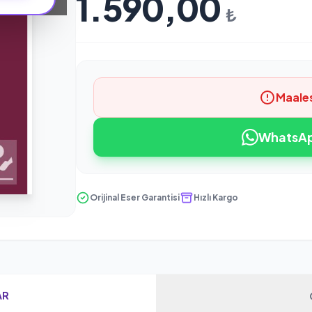
1.590,00
₺
Maale
WhatsApp
Orijinal Eser Garantisi
Hızlı Kargo
AR