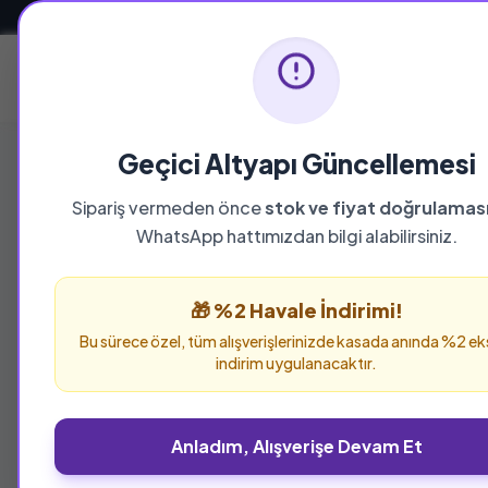
Güvenli ve Hızlı Teslimat
Ana Sayfa
Geçici Altyapı Güncellemesi
Sipariş vermeden önce
stok ve fiyat doğrulamas
WhatsApp hattımızdan bilgi alabilirsiniz.
🎁 %2 Havale İndirimi!
Bu sürece özel, tüm alışverişlerinizde kasada anında %2 ek
indirim uygulanacaktır.
Anladım, Alışverişe Devam Et