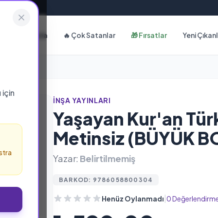
Hakkımızda
🔥 Çok Satanlar
🎁 Fırsatlar
Yeni Çıkan
ı
için
İNŞA YAYINLARI
Yaşayan Kur'an Türk
Metinsiz (BÜYÜK BO
stra
Yazar:
Belirtilmemiş
BARKOD: 9786058800304
|
Henüz Oylanmadı
0 Değerlendirm