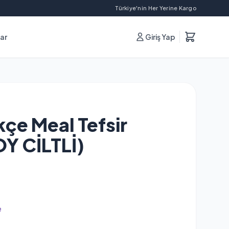
Türkiye'nin Her Yerine Kargo
lar
Giriş Yap
çe Meal Tefsir
Y CİLTLİ)
e