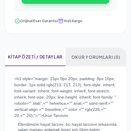
Orijinal Eser Garantisi
Hızlı Kargo
KITAP ÖZETI / DETAYLAR
OKUR YORUMLARI (0)
<h1 style="margin: 15px 0px 20px; padding: 8px 10px;
border: 1px solid rgb(213, 213, 213); font-style: inherit;
font-variant: inherit; font-weight: inherit; font-stretch:
inherit; font-size: 20px; line-height: inherit; font-family: "
roboto="" slab",="" helvetica,="" arial,="" sans-serif;=""
vertical-align:="" baseline;="" color:="" rgb(226,=""
20,="" 20);"="">Ürün Tanıtımı
Efendimizin hayat tarzını, bu hayat tarzının arkasında
yatan manayı anlamak bizim için ölüm-kalım