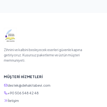
Zihnini ve kalbini besleyecek eserleri güvenle kapına
getiriyoruz. Kusursuz paketleme ve üstün müşteri
memnuniyeti.
MÜŞTERI HIZMETLERI
destek@dehakitabevi.com
+90 506 548 42 48
İletişim