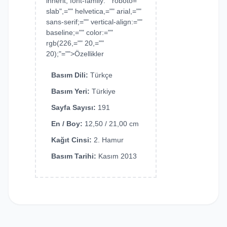
inherit; font-family: " roboto=""
slab",="" helvetica,="" arial,=""
sans-serif;="" vertical-align:=""
baseline;="" color:=""
rgb(226,="" 20,=""
20);"="">Özellikler
Basım Dili:
Türkçe
Basım Yeri:
Türkiye
Sayfa Sayısı:
191
En / Boy:
12,50 / 21,00 cm
Kağıt Cinsi:
2. Hamur
Basım Tarihi:
Kasım 2013