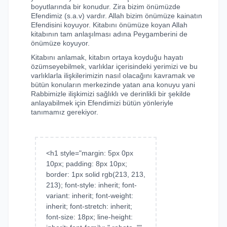
boyutlarında bir konudur. Zira bizim önümüzde
Efendimiz (s.a.v) vardır. Allah bizim önümüze kainatın
Efendisini koyuyor. Kitabını önümüze koyan Allah
kitabının tam anlaşılması adına Peygamberini de
önümüze koyuyor.
Kitabını anlamak, kitabın ortaya koyduğu hayatı
özümseyebilmek, varlıklar içerisindeki yerimizi ve bu
varlıklarla ilişkilerimizin nasıl olacağını kavramak ve
bütün konuların merkezinde yatan ana konuyu yani
Rabbimizle ilişkimizi sağlıklı ve derinlikli bir şekilde
anlayabilmek için Efendimizi bütün yönleriyle
tanımamız gerekiyor.
<h1 style="margin: 5px 0px
10px; padding: 8px 10px;
border: 1px solid rgb(213, 213,
213); font-style: inherit; font-
variant: inherit; font-weight:
inherit; font-stretch: inherit;
font-size: 18px; line-height: