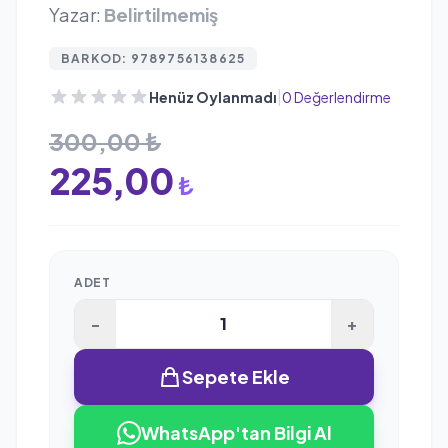
Yazar:
Belirtilmemiş
BARKOD: 9789756138625
|
Henüz Oylanmadı
0 Değerlendirme
300,00 ₺
225,00
₺
ADET
-
+
Sepete Ekle
WhatsApp'tan Bilgi Al