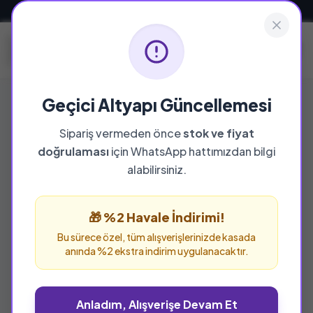
Güvenli ve Hızlı Teslimat
Geçici Altyapı Güncellemesi
Sipariş vermeden önce
stok ve fiyat
doğrulaması
için WhatsApp hattımızdan bilgi
%25 İNDİRİM
alabilirsiniz.
🎁 %2 Havale İndirimi!
Bu sürece özel, tüm alışverişlerinizde kasada
anında %2 ekstra indirim uygulanacaktır.
Anladım, Alışverişe Devam Et