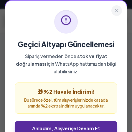
Güvenli ve Hızlı Teslimat
Geçici Altyapı Güncellemesi
Sipariş vermeden önce
stok ve fiyat
doğrulaması
için WhatsApp hattımızdan bilgi
alabilirsiniz.
🎁 %2 Havale İndirimi!
Bu sürece özel, tüm alışverişlerinizde kasada
anında %2 ekstra indirim uygulanacaktır.
Anladım, Alışverişe Devam Et