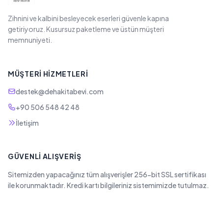
Zihnini ve kalbini besleyecek eserleri güvenle kapına
getiriyoruz. Kusursuz paketleme ve üstün müşteri
memnuniyeti.
MÜŞTERI HIZMETLERI
destek@dehakitabevi.com
+90 506 548 42 48
İletişim
GÜVENLI ALIŞVERIŞ
Sitemizden yapacağınız tüm alışverişler 256-bit SSL sertifikası
ile korunmaktadır. Kredi kartı bilgileriniz sistemimizde tutulmaz.