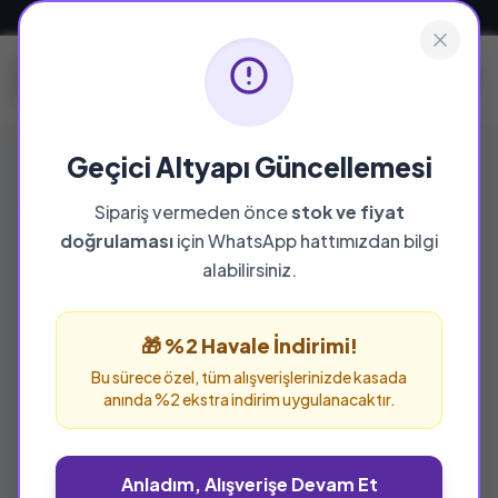
Güvenli ve Hızlı Teslimat
Geçici Altyapı Güncellemesi
Sipariş vermeden önce
stok ve fiyat
doğrulaması
için WhatsApp hattımızdan bilgi
alabilirsiniz.
🎁 %2 Havale İndirimi!
Bu sürece özel, tüm alışverişlerinizde kasada
anında %2 ekstra indirim uygulanacaktır.
Anladım, Alışverişe Devam Et