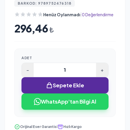
BARKOD: 9789752476318
|
Henüz Oylanmadı
0 Değerlendirme
296,46
₺
ADET
-
+
Sepete Ekle
WhatsApp'tan Bilgi Al
Orijinal Eser Garantisi
Hızlı Kargo