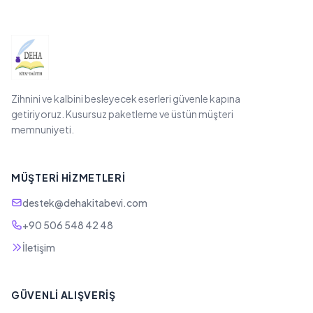
Zihnini ve kalbini besleyecek eserleri güvenle kapına
getiriyoruz. Kusursuz paketleme ve üstün müşteri
memnuniyeti.
MÜŞTERI HIZMETLERI
destek@dehakitabevi.com
+90 506 548 42 48
İletişim
GÜVENLI ALIŞVERIŞ