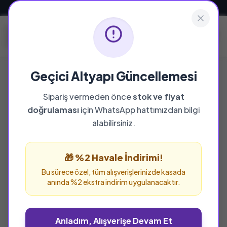
Güvenli ve Hızlı Teslimat
Geçici Altyapı Güncellemesi
Sipariş vermeden önce
stok ve fiyat
doğrulaması
için WhatsApp hattımızdan bilgi
%25 İNDİRİM
alabilirsiniz.
🎁 %2 Havale İndirimi!
Bu sürece özel, tüm alışverişlerinizde kasada
anında %2 ekstra indirim uygulanacaktır.
Anladım, Alışverişe Devam Et