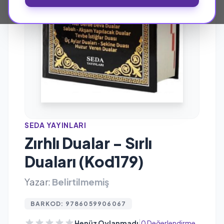
SEDA YAYINLARI
Zırhlı Dualar - Sırlı
Duaları (Kod179)
Yazar:
Belirtilmemiş
BARKOD: 9786059906067
|
Henüz Oylanmadı
0 Değerlendirme