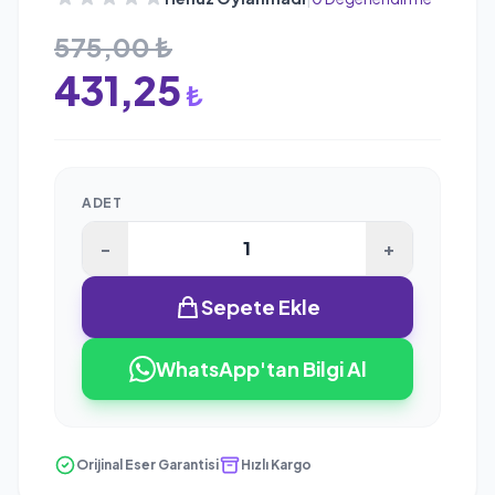
575,00 ₺
431,25
₺
ADET
-
+
Sepete Ekle
WhatsApp'tan Bilgi Al
Orijinal Eser Garantisi
Hızlı Kargo