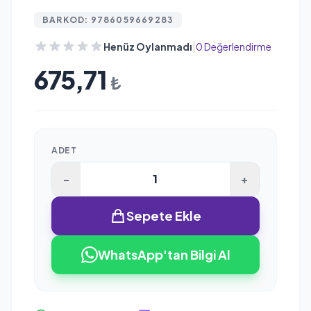
BARKOD: 9786059669283
|
Henüz Oylanmadı
0 Değerlendirme
675,71
₺
ADET
-
+
Sepete Ekle
WhatsApp'tan Bilgi Al