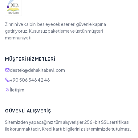
Zihnini ve kalbini besleyecek eserleri güvenle kapına
getiriyoruz. Kusursuz paketleme ve üstün müşteri
memnuniyeti.
MÜŞTERI HIZMETLERI
destek@dehakitabevi.com
+90 506 548 42 48
İletişim
GÜVENLI ALIŞVERIŞ
Sitemizden yapacağınız tüm alışverişler 256-bit SSL sertifikası
ile korunmaktadır. Kredi kartı bilgileriniz sistemimizde tutulmaz.