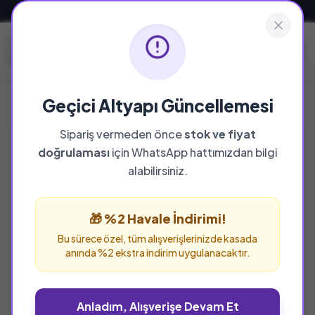
Güvenli ve Hızlı Teslimat
Geçici Altyapı Güncellemesi
Sipariş vermeden önce
stok ve fiyat
doğrulaması
için WhatsApp hattımızdan bilgi
alabilirsiniz.
🎁 %2 Havale İndirimi!
Bu sürece özel, tüm alışverişlerinizde kasada
anında %2 ekstra indirim uygulanacaktır.
Anladım, Alışverişe Devam Et