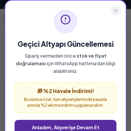
Güvenli ve Hızlı Teslimat
Geçici Altyapı Güncellemesi
Sınavlara Hazırlık
Sipariş vermeden önce
stok ve fiyat
doğrulaması
için WhatsApp hattımızdan bilgi
Bu kategoride toplam
43
ürün bulunuyor.
alabilirsiniz.
TÜKENDI
TÜKENDI
🎁 %2 Havale İndirimi!
Bu sürece özel, tüm alışverişlerinizde kasada
anında %2 ekstra indirim uygulanacaktır.
Anladım, Alışverişe Devam Et