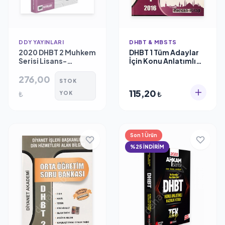
DDY YAYINLARI
DHBT & MBSTS
2020 DHBT 2 Muhkem
DHBT 1 Tüm Adaylar
Serisi Lisans-
İçin Konu Anlatımlı
Önlisans Tamamı
Soru Bankası 2016,
Çözümlü 10 Deneme,
276,00
Dhbt & Mbsts
STOK
Ddy Yayınları
115,20
₺
₺
YOK
Son 1 Ürün
%25 İNDİRİM