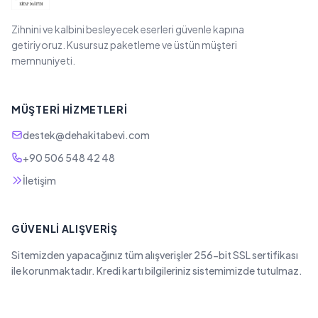
Zihnini ve kalbini besleyecek eserleri güvenle kapına
getiriyoruz. Kusursuz paketleme ve üstün müşteri
memnuniyeti.
MÜŞTERI HIZMETLERI
destek@dehakitabevi.com
+90 506 548 42 48
İletişim
GÜVENLI ALIŞVERIŞ
Sitemizden yapacağınız tüm alışverişler 256-bit SSL sertifikası
ile korunmaktadır. Kredi kartı bilgileriniz sistemimizde tutulmaz.