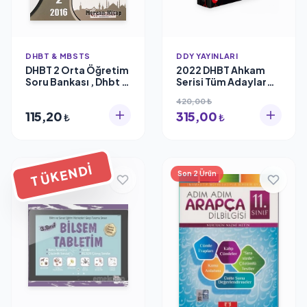
DHBT & MBSTS
DDY YAYINLARI
DHBT 2 Orta Öğretim
2022 DHBT Ahkam
Soru Bankası , Dhbt &
Serisi Tüm Adaylar
Mbsts
Konu Anlatımlı
420,00 ₺
Hazırlık Kitabı, Ddy
115,20
315,00
Yayınları
₺
₺
TÜKENDI
Son 2 Ürün