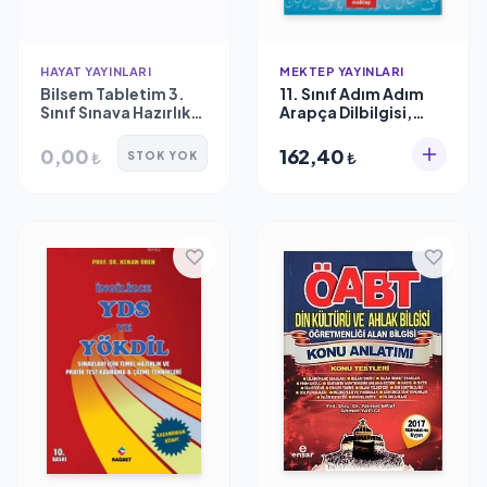
HAYAT YAYINLARI
MEKTEP YAYINLARI
Bilsem Tabletim 3.
11. Sınıf Adım Adım
Sınıf Sınava Hazırlık
Arapça Dilbilgisi,
Kitabı
Mektep Yayınları
0,00
162,40
₺
₺
STOK YOK