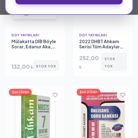
DDY YAYINLARI
DDY YAYINLARI
Mülakatta DİB Böyle
2022 DHBT Ahkam
Sorar, Edanur Aka,
Serisi Tüm Adaylar
DDY Yayınları
Soru Bankası, DDY
Yayınları
252,00
STOK
132,00
₺
₺
STOK YOK
YOK
Son 1 Ürün
Son 2 Ürün