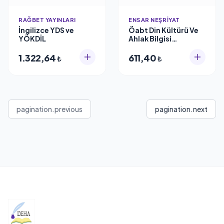
RAĞBET YAYINLARI
ENSAR NEŞRIYAT
İngilizce YDS ve
Öabt Din Kültürü Ve
YÖKDİL
Ahlak Bilgisi
Öğretmenliği Alan
Bilgisi Konu Anlat,
1.322,64
611,40
₺
₺
Ensar Neşriyat
pagination.previous
pagination.next