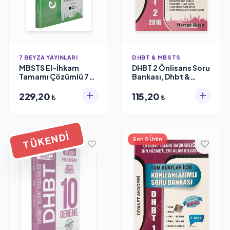
7 BEYZA YAYINLARI
DHBT & MBSTS
MBSTS El-İhkam
DHBT 2 Önlisans Soru
Tamamı Çözümlü 7
Bankası, Dhbt &
Deneme
Mbsts
229,20
115,20
₺
₺
TÜKENDI
Son 5 Ürün