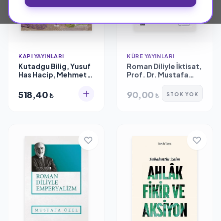
KAPI YAYINLARI
KÜRE YAYINLARI
Kutadgu Bilig, Yusuf
Roman Diliyle İktisat,
Has Hacip, Mehmet
Prof. Dr. Mustafa
Gedizli, Kapı
Özel
Yayınları
518,40
90,00
₺
₺
STOK YOK