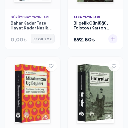
BÜYÜYENAY YAYINLARI
ALFA YAYINLARI
Bahar Kadar Taze
Bilgelik Günlüğü,
Hayat Kadar Nazik,
Tolstoy (Karton
Tahirül Mevlevi
Kapak)
0,00
892,80
₺
₺
STOK YOK