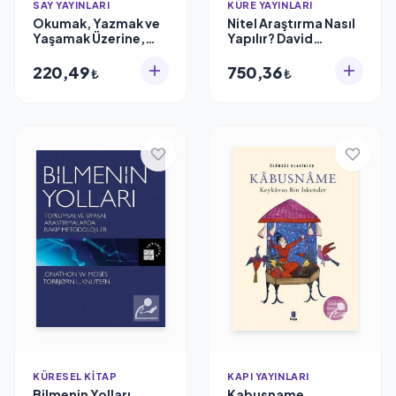
SAY YAYINLARI
KÜRE YAYINLARI
Okumak, Yazmak ve
Nitel Araştırma Nasıl
Yaşamak Üzerine,
Yapılır? David
Arthur
Silverman
Schopenhauer
220,49
750,36
₺
₺
KÜRESEL KITAP
KAPI YAYINLARI
Bilmenin Yolları,
Kabusname,