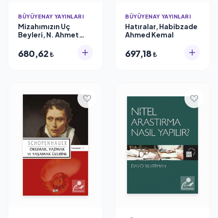
BÜYÜYENAY YAYINLARI
BÜYÜYENAY YAYINLARI
Mizahımızın Uç
Hatıralar, Habibzade
Beyleri, N. Ahmet
Ahmed Kemal
Özalp
680,62
697,18
₺
₺