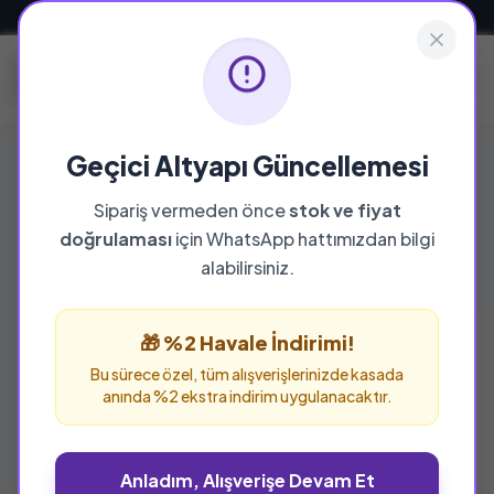
Güvenli ve Hızlı Teslimat
Geçici Altyapı Güncellemesi
Tedarik Kitap Süre 2-3 gün
Sipariş vermeden önce
stok ve fiyat
doğrulaması
için WhatsApp hattımızdan bilgi
Bu kategoride toplam
4936
ürün bulunuyor.
alabilirsiniz.
TÜKENDI
🎁 %2 Havale İndirimi!
Bu sürece özel, tüm alışverişlerinizde kasada
anında %2 ekstra indirim uygulanacaktır.
Anladım, Alışverişe Devam Et