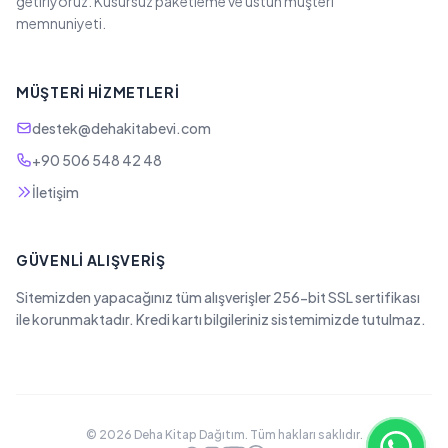
getiriyoruz. Kusursuz paketleme ve üstün müşteri
memnuniyeti.
MÜŞTERI HIZMETLERI
destek@dehakitabevi.com
+90 506 548 42 48
İletişim
GÜVENLI ALIŞVERIŞ
Sitemizden yapacağınız tüm alışverişler 256-bit SSL sertifikası
ile korunmaktadır. Kredi kartı bilgileriniz sistemimizde tutulmaz.
© 2026 Deha Kitap Dağıtım. Tüm hakları saklıdır.