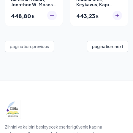
Jonathon W. Moses,
Keykavus, Kapı
Torbjørn L. Knutsen
Yayınları
448,80
443,23
₺
₺
pagination.previous
pagination.next
Zihnini ve kalbini besleyecek eserleri güvenle kapına