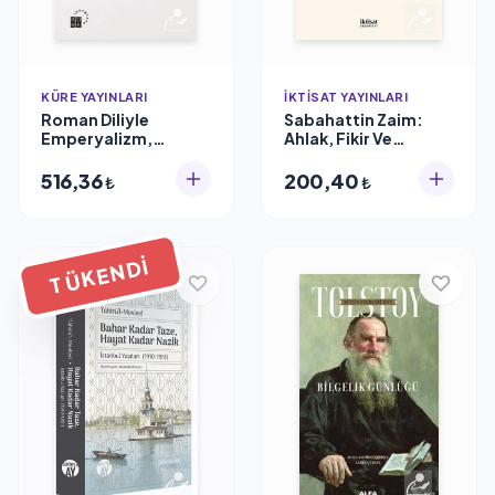
KÜRE YAYINLARI
İKTISAT YAYINLARI
Roman Diliyle
Sabahattin Zaim:
Emperyalizm,
Ahlak, Fikir Ve
Mustafa Özel
Aksiyon
516,36
200,40
₺
₺
TÜKENDI