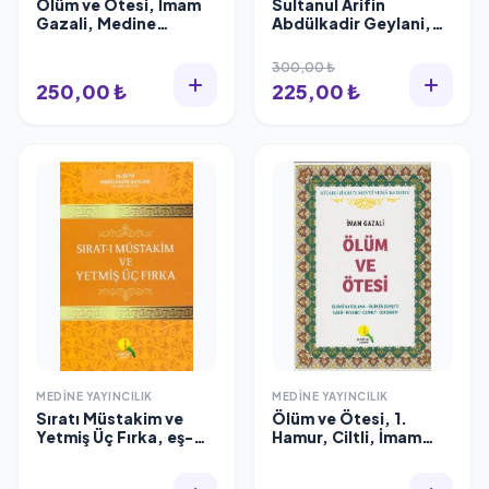
Ölüm ve Ötesi, İmam
Sultanul Arifin
Gazali, Medine
Abdülkadir Geylani,
Yayınları
Ali Muhammed Sallabi
300,00 ₺
250,00 ₺
225,00 ₺
MEDINE YAYINCILIK
MEDINE YAYINCILIK
Sıratı Müstakim ve
Ölüm ve Ötesi, 1.
Yetmiş Üç Fırka, eş-
Hamur, Ciltli, İmam
Şeyh Abdülkadir
Gazali, 14x20 cm.
Geylani