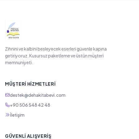
Zihnini ve kalbini besleyecek eserleri güvenle kapına
getiriyoruz. Kusursuz paketleme ve üstün müşteri
memnuniyeti.
MÜŞTERI HIZMETLERI
destek@dehakitabevi.com
+90 506 548 42 48
İletişim
GÜVENLI ALIŞVERIŞ