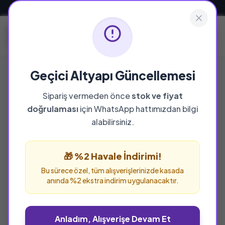
Güvenli ve Hızlı Teslimat
Geçici Altyapı Güncellemesi
Sipariş vermeden önce
stok ve fiyat
YAYINEVI
doğrulaması
için WhatsApp hattımızdan bilgi
Medine Yayıncılık
alabilirsiniz.
Medine Yayıncılık yayınevine ait tüm eserleri bu
sayfada inceleyebilir ve güvenle sipariş
🎁 %2 Havale İndirimi!
verebilirsiniz.
Bu sürece özel, tüm alışverişlerinizde kasada
anında %2 ekstra indirim uygulanacaktır.
Anladım, Alışverişe Devam Et