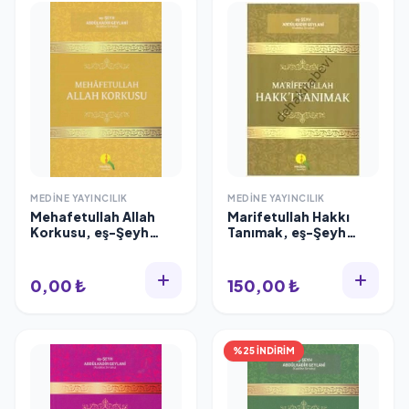
MEDINE YAYINCILIK
MEDINE YAYINCILIK
Mehafetullah Allah
Marifetullah Hakkı
Korkusu, eş-Şeyh
Tanımak, eş-Şeyh
Abdülkadir Geylani
Abdülkadir Geylani
0,00 ₺
150,00 ₺
%25 İNDİRİM