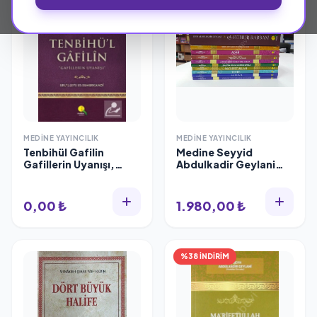
MEDINE YAYINCILIK
MEDINE YAYINCILIK
Tenbihül Gafilin
Medine Seyyid
Gafillerin Uyanışı,
Abdulkadir Geylani
Ciltli-İthal Kağıt
Kitap Seti 10 kitap set
0,00 ₺
1.980,00 ₺
%38 İNDİRİM