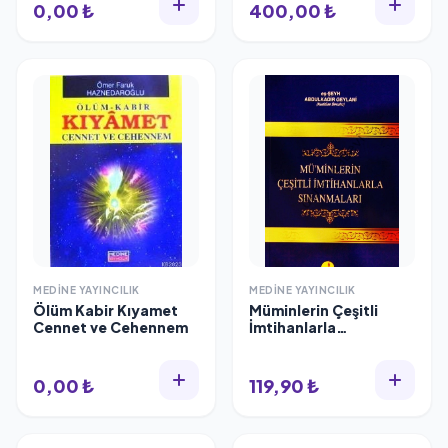
0,00 ₺
400,00 ₺
MEDINE YAYINCILIK
MEDINE YAYINCILIK
Ölüm Kabir Kıyamet
Müminlerin Çeşitli
Cennet ve Cehennem
İmtihanlarla
Sınanmaları, Seyyid
Abdülkadir Geylani
0,00 ₺
119,90 ₺