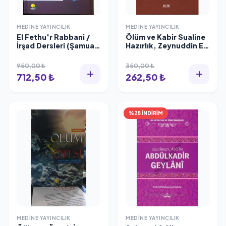
MEDINE YAYINCILIK
MEDINE YAYINCILIK
El Fethu'r Rabbani /
Ölüm ve Kabir Sualine
İrşad Dersleri (Şamua
Hazırlık, Zeynuddin El-
Kağıt), Medine
Maberi
Yayıncılık
950,00 ₺
350,00 ₺
712,50 ₺
262,50 ₺
%25 İNDİRİM
MEDINE YAYINCILIK
MEDINE YAYINCILIK