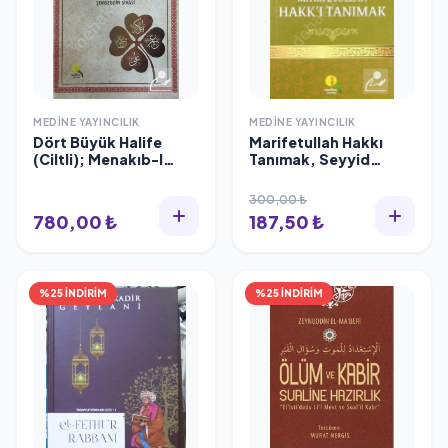
MEDINE YAYINCILIK
MEDINE YAYINCILIK
Dört Büyük Halife
Marifetullah Hakkı
(Ciltli); Menakıb-I
Tanımak, Seyyid
Çehar Yar-I Güzin
Abdülkadir Geylani
Şamua, Medine
300,00 ₺
Yayıncılık
780,00 ₺
187,50 ₺
%25 İNDİRİM
%25 İNDİRİM