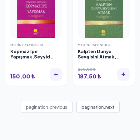
MEDINE YAYINCILIK
MEDINE YAYINCILIK
Kopmaz İpe
Kalpten Dünya
Yapışmak,Seyyid
Sevgisini Atmak,
Abdülkadir Geylani
Medine Yayıncılık
250,00 ₺
150,00 ₺
187,50 ₺
pagination.previous
pagination.next