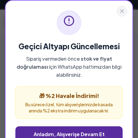
Güvenli ve Hızlı Teslimat
Geçici Altyapı Güncellemesi
Sipariş vermeden önce
stok ve fiyat
doğrulaması
için WhatsApp hattımızdan bilgi
alabilirsiniz.
🎁 %2 Havale İndirimi!
Bu sürece özel, tüm alışverişlerinizde kasada
anında %2 ekstra indirim uygulanacaktır.
Anladım, Alışverişe Devam Et