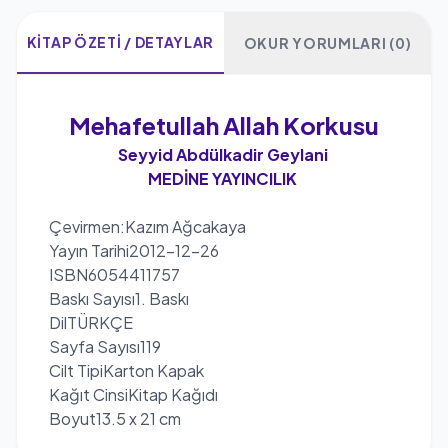
KITAP ÖZETI / DETAYLAR
OKUR YORUMLARI (0)
Mehafetullah Allah Korkusu
Seyyid Abdülkadir Geylani
MEDİNE YAYINCILIK
Çevirmen:
Kazım Ağcakaya
Yayın Tarihi
2012-12-26
ISBN
6054411757
Baskı Sayısı
1. Baskı
Dil
TÜRKÇE
Sayfa Sayısı
119
Cilt Tipi
Karton Kapak
Kağıt Cinsi
Kitap Kağıdı
Boyut
13.5 x 21 cm