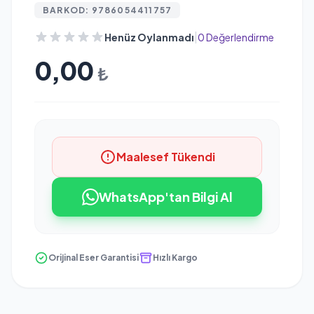
BARKOD: 9786054411757
|
Henüz Oylanmadı
0 Değerlendirme
0,00
₺
Maalesef Tükendi
WhatsApp'tan Bilgi Al
Orijinal Eser Garantisi
Hızlı Kargo