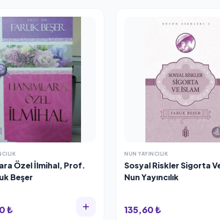
NCILIK
NUN YAYINCILIK
ra Özel İlmihal, Prof.
Sosyal Riskler Sigorta V
ruk Beşer
Nun Yayıncılık
0 ₺
135,60 ₺