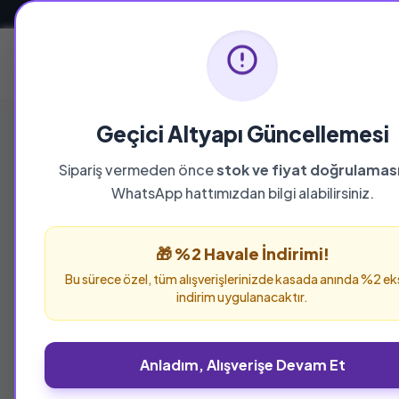
Güvenli ve Hızlı Teslimat
Ana Sayfa
Geçici Altyapı Güncellemesi
Sipariş vermeden önce
stok ve fiyat doğrulamas
YAYINEVI
WhatsApp hattımızdan bilgi alabilirsiniz.
Nun Yayıncılık
🎁 %2 Havale İndirimi!
Nun Yayıncılık yayınevine ait tüm eserleri bu 
Bu sürece özel, tüm alışverişlerinizde kasada anında %2 ek
verebilirsiniz.
indirim uygulanacaktır.
Anladım, Alışverişe Devam Et