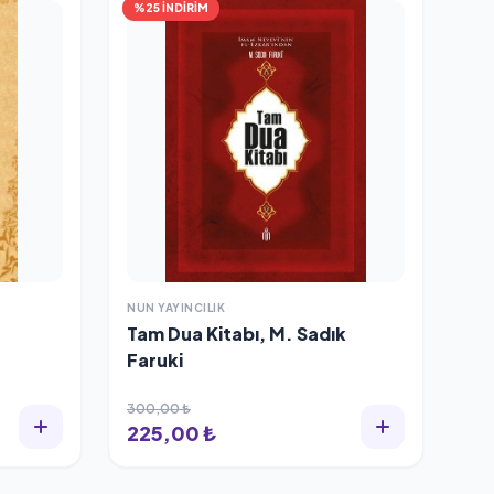
%25 İNDİRİM
NUN YAYINCILIK
Tam Dua Kitabı, M. Sadık
Faruki
300,00 ₺
225,00 ₺