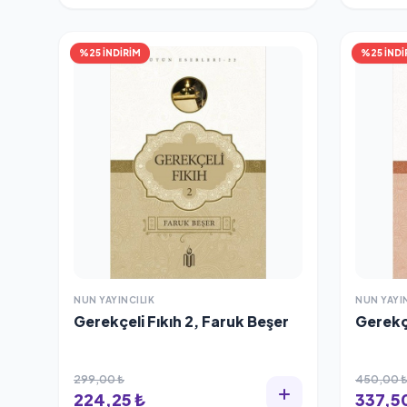
%25 İNDİRİM
%25 İNDİ
NUN YAYINCILIK
NUN YAYI
Gerekçeli Fıkıh 2, Faruk Beşer
Gerekçe
299,00 ₺
450,00 
224,25 ₺
337,5