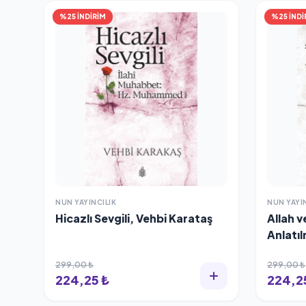
%25 İNDİRİM
%25 İNDİ
NUN YAYINCILIK
NUN YAYI
Hicazlı Sevgili, Vehbi Karataş
Allah 
Anlatıl
299,00 ₺
299,00 ₺
224,25 ₺
224,2