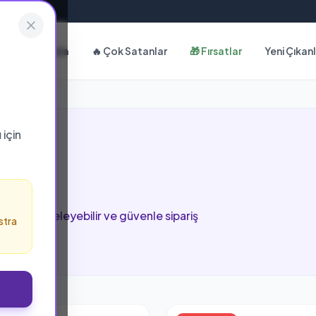
Hakkımızda
🔥 Çok Satanlar
🎁 Fırsatlar
Yeni Çıkan
ı
için
sayfada inceleyebilir ve güvenle sipariş
stra