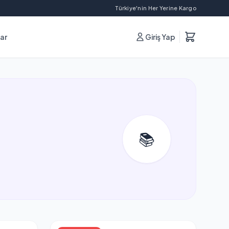
Türkiye'nin Her Yerine Kargo
lar
Giriş Yap
📚