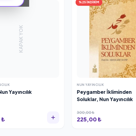
%25 İNDİRİM
KAPAK YOK
NCILIK
NUN YAYINCILIK
Nun Yayıncılık
Peygamber İkliminden
Soluklar, Nun Yayıncılık
300,00 ₺
 ₺
225,00 ₺