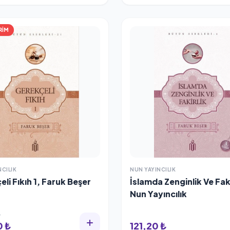
RİM
NCILIK
NUN YAYINCILIK
li Fıkıh 1, Faruk Beşer
İslamda Zenginlik Ve Faki
Nun Yayıncılık
₺
0 ₺
121,20 ₺