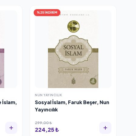
%25 İNDİRİM
NUN YAYINCILIK
e İslam,
Sosyal İslam, Faruk Beşer, Nun
Yayıncılık
299,00 ₺
224,25 ₺