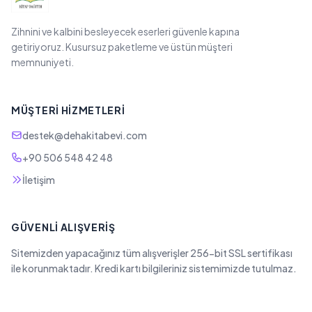
Zihnini ve kalbini besleyecek eserleri güvenle kapına
getiriyoruz. Kusursuz paketleme ve üstün müşteri
memnuniyeti.
MÜŞTERI HIZMETLERI
destek@dehakitabevi.com
+90 506 548 42 48
İletişim
GÜVENLI ALIŞVERIŞ
Sitemizden yapacağınız tüm alışverişler 256-bit SSL sertifikası
ile korunmaktadır. Kredi kartı bilgileriniz sistemimizde tutulmaz.