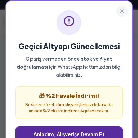
Güvenli ve Hızlı Teslimat
Geçici Altyapı Güncellemesi
Sipariş vermeden önce
stok ve fiyat
doğrulaması
için WhatsApp hattımızdan bilgi
%25 İNDİRİM
alabilirsiniz.
🎁 %2 Havale İndirimi!
Bu sürece özel, tüm alışverişlerinizde kasada
anında %2 ekstra indirim uygulanacaktır.
Anladım, Alışverişe Devam Et