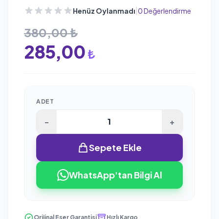
|
Henüz Oylanmadı
0 Değerlendirme
380,00 ₺
285,00
₺
ADET
-
+
Sepete Ekle
WhatsApp'tan Bilgi Al
Orijinal Eser Garantisi
Hızlı Kargo