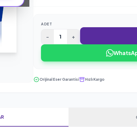
ADET
-
+
WhatsApp
Orijinal Eser Garantisi
Hızlı Kargo
AR