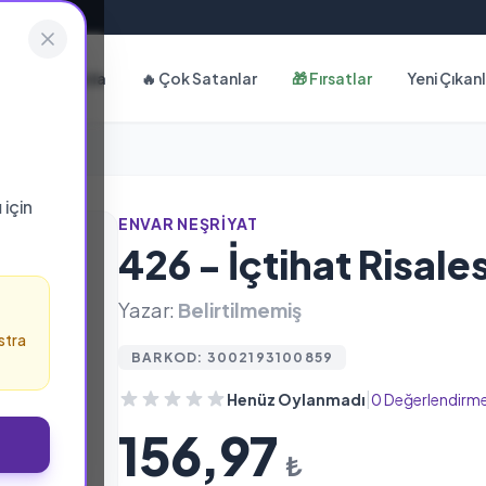
Hakkımızda
🔥 Çok Satanlar
🎁 Fırsatlar
Yeni Çıkan
ı
için
ENVAR NEŞRIYAT
426 - İçtihat Risales
Yazar:
Belirtilmemiş
stra
BARKOD: 3002193100859
|
Henüz Oylanmadı
0 Değerlendirm
156,97
₺