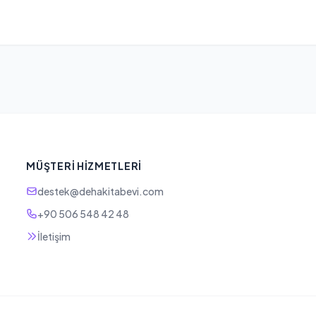
MÜŞTERI HIZMETLERI
destek@dehakitabevi.com
+90 506 548 42 48
İletişim