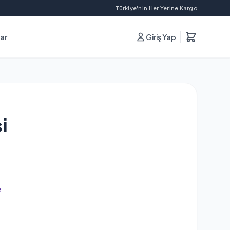
Türkiye'nin Her Yerine Kargo
lar
Giriş Yap
i
e