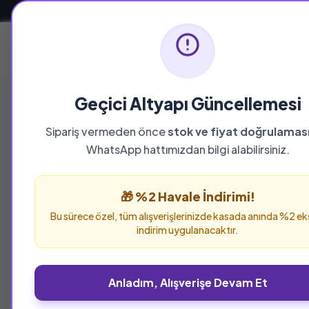
Güvenli ve Hızlı Teslimat
Ana Sayfa
Geçici Altyapı Güncellemesi
Sipariş vermeden önce
stok ve fiyat doğrulamas
WhatsApp hattımızdan bilgi alabilirsiniz.
🎁 %2 Havale İndirimi!
Bu sürece özel, tüm alışverişlerinizde kasada anında %2 ek
indirim uygulanacaktır.
Anladım, Alışverişe Devam Et