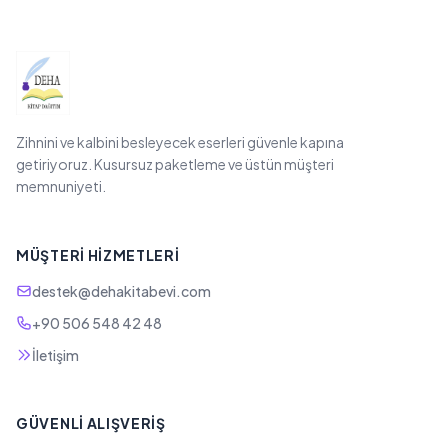
Zihnini ve kalbini besleyecek eserleri güvenle kapına
getiriyoruz. Kusursuz paketleme ve üstün müşteri
memnuniyeti.
MÜŞTERI HIZMETLERI
destek@dehakitabevi.com
+90 506 548 42 48
İletişim
GÜVENLI ALIŞVERIŞ