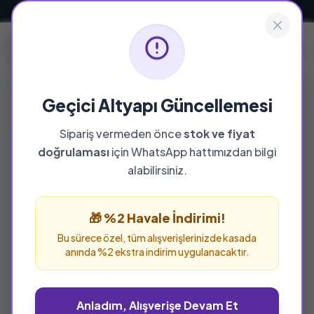
Güvenli ve Hızlı Teslimat
Geçici Altyapı Güncellemesi
Sipariş vermeden önce
stok ve fiyat
doğrulaması
için WhatsApp hattımızdan bilgi
alabilirsiniz.
🎁 %2 Havale İndirimi!
Bu sürece özel, tüm alışverişlerinizde kasada
anında %2 ekstra indirim uygulanacaktır.
Anladım, Alışverişe Devam Et