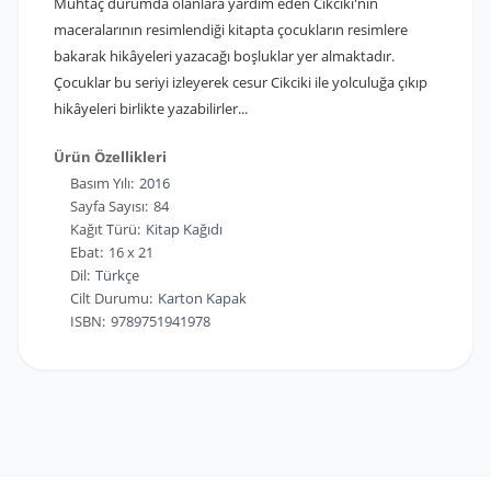
Muhtaç durumda olanlara yardım eden Cikciki'nin
maceralarının resimlendiği kitapta çocukların resimlere
bakarak hikâyeleri yazacağı boşluklar yer almaktadır.
Çocuklar bu seriyi izleyerek cesur Cikciki ile yolculuğa çıkıp
hikâyeleri birlikte yazabilirler...
Ürün Özellikleri
Basım Yılı:
2016
Sayfa Sayısı:
84
Kağıt Türü:
Kitap Kağıdı
Ebat:
16 x 21
Dil:
Türkçe
Cilt Durumu:
Karton Kapak
ISBN:
9789751941978