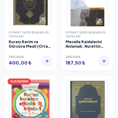
DIYANET İŞLERI BAŞKANLIĞI
DIYANET İŞLERI BAŞKANLIĞI
YAYINLARI
YAYINLARI
Kuranı Kerim ve
Mecelle Kaidelerini
Gürcüce Meali (Orta
Anlamak, Nurettin
Boy)
Muhtar Acar, Diyanet
İşleri Başkanlığı
750,00 ₺
250,00 ₺
400,00 ₺
187,50 ₺
%25 İNDİRİM