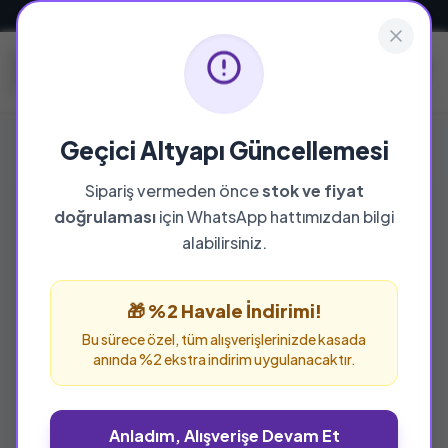
Güvenli ve Hızlı Teslimat
Geçici Altyapı Güncellemesi
Sipariş vermeden önce
stok ve fiyat
doğrulaması
için WhatsApp hattımızdan bilgi
alabilirsiniz.
🎁 %2 Havale İndirimi!
Bu sürece özel, tüm alışverişlerinizde kasada
anında %2 ekstra indirim uygulanacaktır.
Anladım, Alışverişe Devam Et