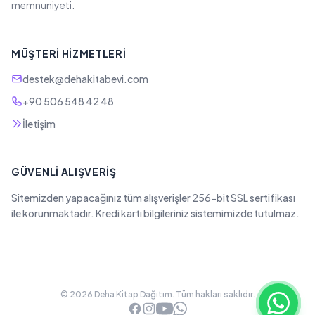
memnuniyeti.
MÜŞTERI HIZMETLERI
destek@dehakitabevi.com
+90 506 548 42 48
İletişim
GÜVENLI ALIŞVERIŞ
Sitemizden yapacağınız tüm alışverişler 256-bit SSL sertifikası
ile korunmaktadır. Kredi kartı bilgileriniz sistemimizde tutulmaz.
© 2026 Deha Kitap Dağıtım. Tüm hakları saklıdır.