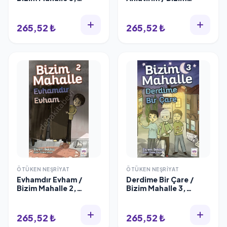
Ekrem Bektaş
Mahalle 4, Ekrem
Bektaş
265,52 ₺
265,52 ₺
ÖTÜKEN NEŞRIYAT
ÖTÜKEN NEŞRIYAT
Evhamdır Evham /
Derdime Bir Çare /
Bizim Mahalle 2,
Bizim Mahalle 3,
Ekrem Bektaş
Ekrem Bektaş
265,52 ₺
265,52 ₺