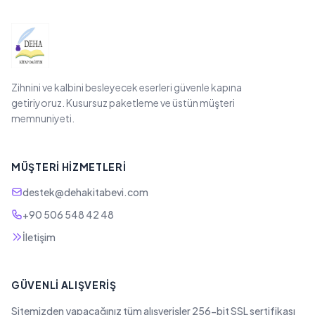
Zihnini ve kalbini besleyecek eserleri güvenle kapına
getiriyoruz. Kusursuz paketleme ve üstün müşteri
memnuniyeti.
MÜŞTERI HIZMETLERI
destek@dehakitabevi.com
+90 506 548 42 48
İletişim
GÜVENLI ALIŞVERIŞ
Sitemizden yapacağınız tüm alışverişler 256-bit SSL sertifikası