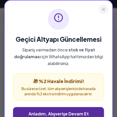
Güvenli ve Hızlı Teslimat
Geçici Altyapı Güncellemesi
Sipariş vermeden önce
stok ve fiyat
YAYINEVI
doğrulaması
için WhatsApp hattımızdan bilgi
Ötüken Neşriyat
alabilirsiniz.
Ötüken Neşriyat yayınevine ait tüm eserleri bu
sayfada inceleyebilir ve güvenle sipariş
🎁 %2 Havale İndirimi!
verebilirsiniz.
Bu sürece özel, tüm alışverişlerinizde kasada
anında %2 ekstra indirim uygulanacaktır.
Anladım, Alışverişe Devam Et