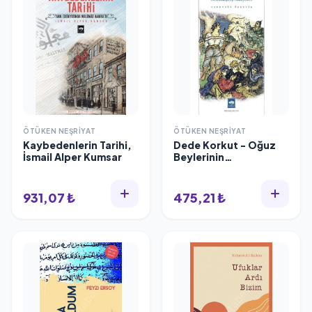
ÖTÜKEN NEŞRIYAT
ÖTÜKEN NEŞRIYAT
Kaybedenlerin Tarihi,
Dede Korkut - Oğuz
İsmail Alper Kumsar
Beylerinin
Destanlaşmış
Hikâyeleri, Sadettin
Özçelik
931,07 ₺
475,21 ₺