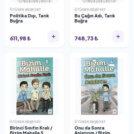
ÖTÜKEN NEŞRIYAT
ÖTÜKEN NEŞRIYAT
Politika Dışı, Tarık
Bu Çağın Adı, Tarık
Buğra
Buğra
611,98 ₺
748,73 ₺
ÖTÜKEN NEŞRIYAT
ÖTÜKEN NEŞRIYAT
Birinci Sınıfın Kralı /
Onu da Sonra
Bizim Mahalle 5,
Anlatırım / Bizim